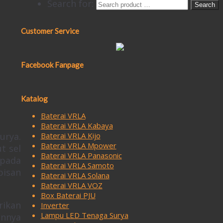
Search for:
Customer Service
Facebook Fanpage
Katalog
Baterai VRLA
Baterai VRLA Kabaya
urya.
Baterai VRLA Kijo
Baterai VRLA Mpower
t sel
Baterai VRLA Panasonic
 pada
Baterai VRLA Samoto
pisan
Baterai VRLA Solana
Baterai VRLA VOZ
Box Baterai PJU
rikan
Inverter
Lampu LED Tenaga Surya
innya