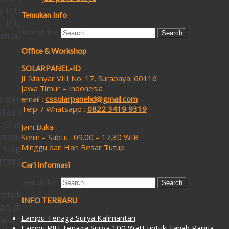
u PJU
Temukan Info
, PJU
Search for:
lampu
Office & Workshop
SOLARPANEL-ID
Jl. Manyar VIII No. 17, Surabaya. 60116
Jawa Timur – Indonesia
sudah
email :
cssolarpanelid@gmail.com
Telp. / Whatsapp :
0822 3419 9319
ntaan
n One
Jam Buka :
lampu
Senin – Sabtu : 09.00 – 17.30 WIB
Minggu dan Hari Besar Tutup
 siap
rtera
Cari Informasi
Search for:
untuk
INFO TERBARU
ah di
Lampu Tenaga Surya Kalimantan
akan
Lampu PJU Tenaga Surya 100 Watt untuk Tanah Papua