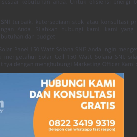
sesuai kebutuhan anda. Untuk efisiensi energi 
 SNI
terbaik, ketersediaan stok atau konsultasi p
ngan Anda. Silahkan hubungi kami, kami yang
kebutuhan dan budget.
olar Panel 150 Watt Solana SNI? Anda ingin menge
 mengetahui Solar Cell 150 Watt Solana SNI, sil
tnya dengan menghubungi Marketing Officer Kami 