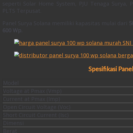
seperti Solar Home System, PJU Tenaga Surya, 
PLTS Terpusat.
Panel Surya Solana memiliki kapasitas mulai dari
5
600 Wp.
Spesifikasi Pan
Model
Voltage at Pmax (Vmp)
Current at Pmax (Imp)
Open Circuit Voltage (Voc)
Short Circuit Current (Isc)
Dimensi
Berat