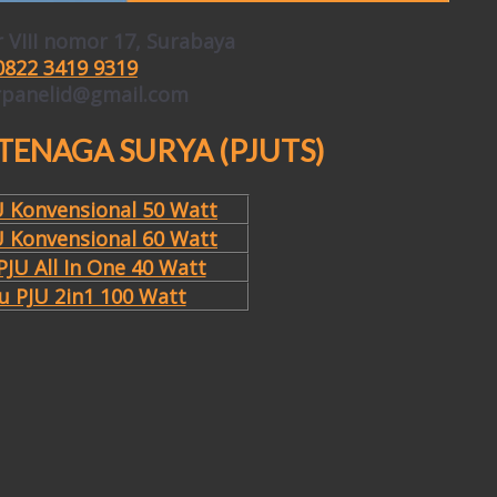
r VIII nomor 17, Surabaya
0822 3419 9319
arpanelid@gmail.com
 TENAGA SURYA (PJUTS)
U Konvensional 50 Watt
U Konvensional 60 Watt
JU All In One 40 Watt
 PJU 2in1 100 Watt