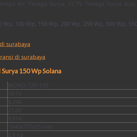
Pompa Air Tenaga Surya, CCTV Tenaga Surya atau
0 Wp, 100 Wp, 150 Wp, 200 Wp, 250 Wp, 300 Wp, 55
el Surya 150 Wp Solana
MONO-12V-150
18.1V
8.29A
21.6V
8.91A
1040x770x35 mm
8.8 Kg