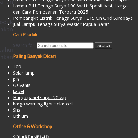
bahan
Lampu PJU Tenaga Surya 100 Watt: Spesifikasi, Harga,
dan Cara Pemesanan Terbaru 2025
Pembangkit Listrik Tenaga Surya PLTS On Grid Surabaya
roduk
Jual Lampu Tenaga Surya Wasior Papua Barat
 akan
Cari Produk
Search for:
Search
tahui
ahkan
Paling Banyak Dicari
:
100
Solar lamp
pln
Galvanis
kabel
Harga panel surya 20 wp
harga warning light solar cell
Shs
Lithium
Office & Workshop
SOLARPANEL-ID