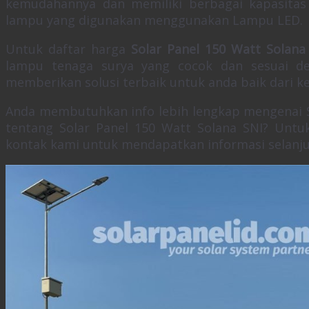
kemudahannya dan memiliki berbagai kapasitas 
lampu yang digunakan menggunakan Lampu LED.
Untuk daftar harga
Solar Panel 150 Watt Solana
lampu tenaga surya yang cocok dan sesuai de
memberikan solusi terbaik untuk anda baik dari 
Anda membutuhkan info lebih lengkap mengenai S
tentang Solar Panel 150 Watt Solana SNI? Untuk
kontak kami untuk mendapatkan informasi selanju