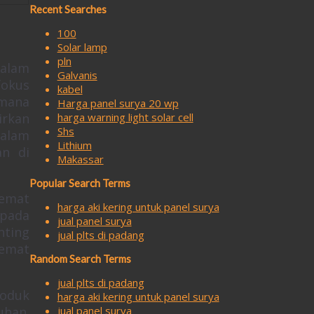
Recent Searches
100
Solar lamp
pln
dalam
Galvanis
fokus
kabel
imana
Harga panel surya 20 wp
irkan
harga warning light solar cell
Shs
alam
Lithium
an di
Makassar
Popular Search Terms
hemat
harga aki kering untuk panel surya
pada
jual panel surya
nting
jual plts di padang
hemat
Random Search Terms
jual plts di padang
roduk
harga aki kering untuk panel surya
uhan.
jual panel surya