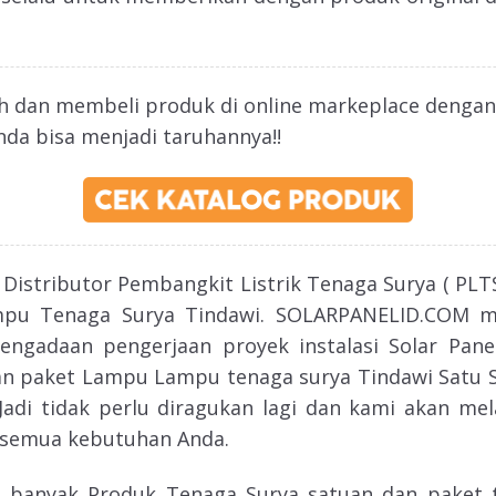
ih dan membeli produk di online markeplace denga
nda bisa menjadi taruhannya!!
istributor Pembangkit Listrik Tenaga Surya ( PLTS 
mpu Tenaga Surya Tindawi. SOLARPANELID.COM m
ngadaan pengerjaan proyek instalasi Solar Pan
an paket Lampu Lampu tenaga surya Tindawi Satu S
. Jadi tidak perlu diragukan lagi dan kami akan me
semua kebutuhan Anda.
 banyak Produk Tenaga Surya satuan dan paket 