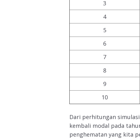
3
4
5
6
7
8
9
10
Dari perhitungan simulasi
kembali modal pada tahun
penghematan yang kita pe