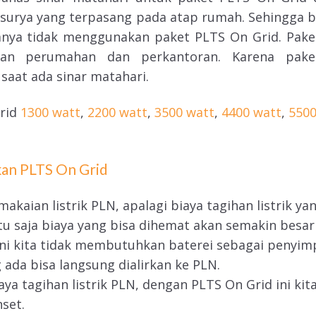
l surya yang terpasang pada atap rumah. Sehingga b
mnya tidak menggunakan paket PLTS On Grid. Paket
naan perumahan dan perkantoran. Karena pak
 saat ada sinar matahari.
Grid
1300 watt
,
2200 watt
,
3500 watt
,
4400 watt
,
5500
an PLTS On Grid
akaian listrik PLN, apalagi biaya tagihan listrik y
tu saja biaya yang bisa dihemat akan semakin besar
ni kita tidak membutuhkan baterei sebagai penyimpa
 ada bisa langsung dialirkan ke PLN.
ya tagihan listrik PLN, dengan PLTS On Grid ini ki
set.