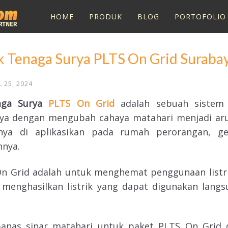
HOME
PRODUK
BLOG
PORTOFOLIO
k Tenaga Surya PLTS On Grid Suraba
L 25, 2024
naga Surya
PLTS On Grid
adalah sebuah sistem 
a dengan mengubah cahaya matahari menjadi aru
sanya di aplikasikan pada rumah perorangan, g
nnya.
On Grid adalah untuk menghemat penggunaan listri
menghasilkan listrik yang dapat digunakan langsu
nas sinar matahari untuk paket PLTS On Grid 