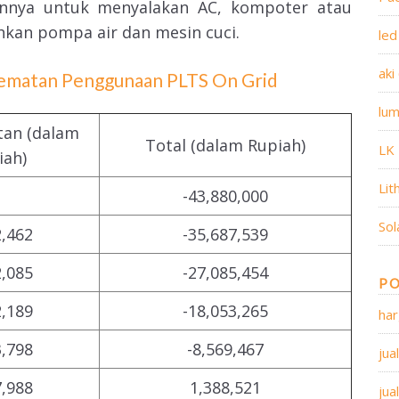
nnya untuk menyalakan AC, kompoter atau
ahkan pompa air dan mesin cuci.
led
aki
hematan Penggunaan PLTS On Grid
lum
an (dalam
Total (dalam Rupiah)
LK
iah)
Lit
-43,880,000
Sol
2,462
-35,687,539
2,085
-27,085,454
PO
2,189
-18,053,265
har
3,798
-8,569,467
jua
7,988
1,388,521
jua