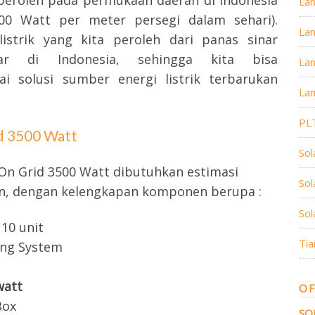
La
100 Watt per meter persegi dalam sehari).
La
istrik yang kita peroleh dari panas sinar
ar di Indonesia, sehingga kita bisa
Lam
i solusi sumber energi listrik terbarukan
Lam
PL
d 3500 Watt
Sol
 Grid 3500 Watt dibutuhkan estimasi
So
aan, dengan kelengkapan komponen berupa :
Sol
10 unit
Tia
ing System
watt
OF
Box
SO