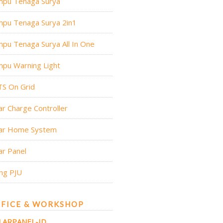
mpu Tenaga Surya
mpu Tenaga Surya 2in1
pu Tenaga Surya All In One
pu Warning Light
TS On Grid
ar Charge Controller
lar Home System
ar Panel
ng PJU
FICE & WORKSHOP
LARPANEL-ID