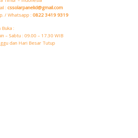
a Timur – Indonesia
il :
cssolarpanelid@gmail.com
p. / Whatsapp :
0822 3419 9319
 Buka :
in – Sabtu : 09.00 – 17.30 WIB
ggu dan Hari Besar Tutup