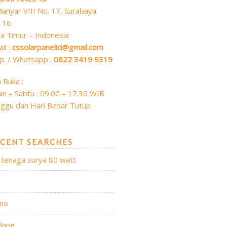
 Manyar VIII No. 17, Surabaya.
116
a Timur – Indonesia
il :
cssolarpanelid@gmail.com
p. / Whatsapp :
0822 3419 9319
 Buka :
in – Sabtu : 09.00 – 17.30 WIB
ggu dan Hari Besar Tutup
CENT SEARCHES
 tenaga surya 80 watt
no
dang