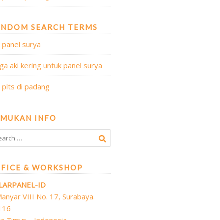
ANDOM SEARCH TERMS
l panel surya
ga aki kering untuk panel surya
l plts di padang
MUKAN INFO
rch
FICE & WORKSHOP
LARPANEL-ID
 Manyar VIII No. 17, Surabaya.
116