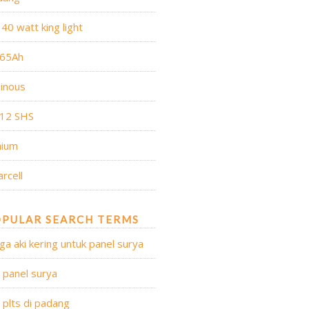
 40 watt king light
 65Ah
inous
 12 SHS
hium
arcell
PULAR SEARCH TERMS
ga aki kering untuk panel surya
l panel surya
l plts di padang