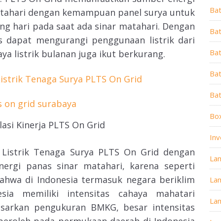
Ba
 matahari dengan kemampuan panel surya untuk
ng hari pada saat ada sinar matahari. Dengan
Bat
s dapat mengurangi penggunaan listrik dari
Ba
ya listrik bulanan juga ikut berkurang.
Bat
istrik Tenaga Surya PLTS On Grid
Ba
Box
lasi Kinerja PLTS On Grid
Inv
Listrik Tenaga Surya PLTS On Grid dengan
La
nergi panas sinar matahari, karena seperti
bahwa di Indonesia termasuk negara beriklim
La
esia memiliki intensitas cahaya mahatari
La
dasarkan pengukuran BMKG, besar intensitas
peroleh pada permukaan daerah di Indonesia