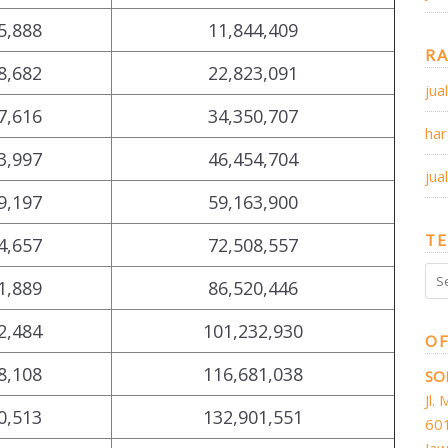
5,888
11,844,409
R
8,682
22,823,091
jua
7,616
34,350,707
har
3,997
46,454,704
jua
9,197
59,163,900
TE
4,657
72,508,557
Sea
1,889
86,520,446
for:
2,484
101,232,930
OF
8,108
116,681,038
SO
Jl.
0,513
132,901,551
60