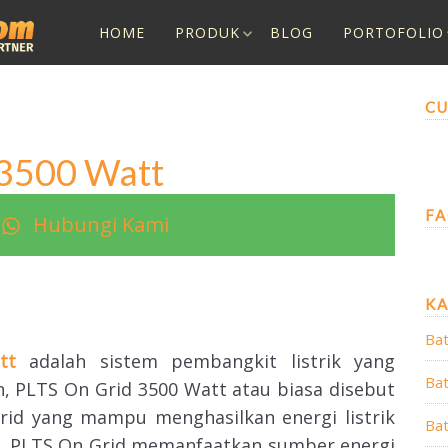
HOME
PRODUK
BLOG
PORTOFOLIO
CU
 3500 Watt
FA
Hubungi Kami
K
Bat
tt
adalah sistem pembangkit listrik yang
Bat
 PLTS On Grid 3500 Watt atau biasa disebut
id yang mampu menghasilkan energi listrik
Bat
. PLTS On Grid memanfaatkan sumber energi