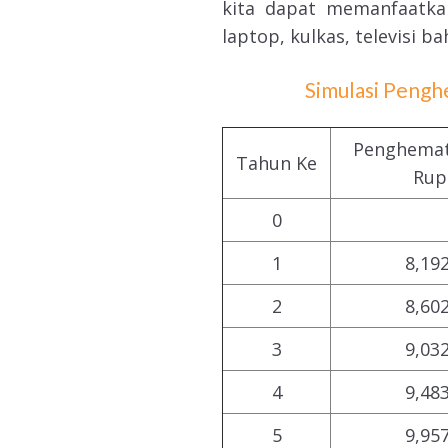
kita dapat memanfaatka
laptop, kulkas, televisi b
Simulasi Peng
Penghemat
Tahun Ke
Rup
0
1
8,19
2
8,60
3
9,03
4
9,48
5
9,95