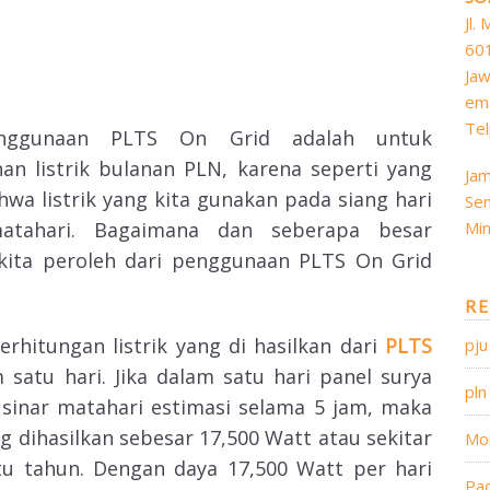
Jl.
60
Jaw
ema
Tel
nggunaan PLTS On Grid adalah untuk
n listrik bulanan PLN, karena seperti yang
Jam
ahwa listrik yang kita gunakan pada siang hari
Sen
Min
atahari. Bagaimana dan seberapa besar
kita peroleh dari penggunaan PLTS On Grid
RE
erhitungan listrik yang di hasilkan dari
PLTS
pju
satu hari. Jika dalam satu hari panel surya
pln
inar matahari estimasi selama 5 jam, maka
ng dihasilkan sebesar 17,500 Watt atau sekitar
Mo
tu tahun. Dengan daya 17,500 Watt per hari
Pa