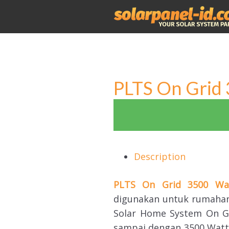
Skip
to
content
PLTS On Grid
Description
PLTS On Grid 3500 Wa
digunakan untuk rumahan,
Solar Home System On Gr
sampai dengan 3500 Watt