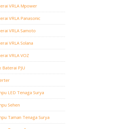
terai VRLA Mpower
erai VRLA Panasonic
terai VRLA Samoto
erai VRLA Solana
terai VRLA VOZ
 Baterai PJU
erter
mpu LED Tenaga Surya
mpu Sehen
mpu Taman Tenaga Surya