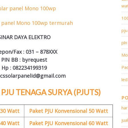
wa
10
pju
SINAR DAYA ELEKTRO
pln
epon/Fax : 031 – 878XXX
Mo
PIN BB : byrequest
Hp : 082234199319
Pa
: cssolarpanelid@gmail.com
led
PJU TENAGA SURYA (PJUTS)
PO
har
 30 Watt
Paket PJU Konvensional 50 Watt
jua
 40 Watt
Paket PJU Konvensional 60 Watt