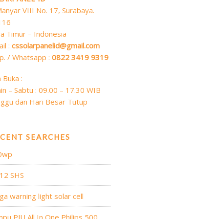
 Manyar VIII No. 17, Surabaya.
116
a Timur – Indonesia
il :
cssolarpanelid@gmail.com
p. / Whatsapp :
0822 3419 9319
 Buka :
in – Sabtu : 09.00 – 17.30 WIB
ggu dan Hari Besar Tutup
CENT SEARCHES
0wp
 12 SHS
ga warning light solar cell
pu PJU All In One Philips 500