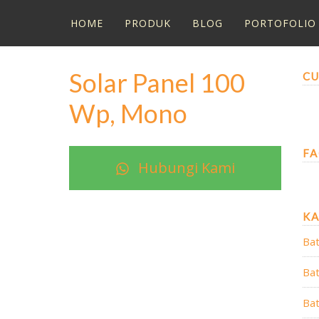
HOME
PRODUK
BLOG
PORTOFOLIO
Solar Panel 100
CU
Wp, Mono
FA
Hubungi Kami
K
Bat
Bat
Bat