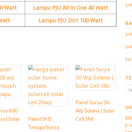
jua
30 Watt
Lampu PJU All In One 40 Watt
Watt
Lampu PJU 2in1 100 Watt
R
jua
jua
har
TE
Panel Surya 50
OF
urya 600
Wp Solana | Solar
SO
a | Solar
Paket SHS
Cell SNI
Jl.
Tenaga Surya