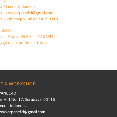
116
a Timur – Indonesia
il :
cssolarpanelid@gmail.com
p. / Whatsapp :
0822 3419 9319
 Buka :
in – Sabtu : 09.00 – 17.30 WIB
ggu dan Hari Besar Tutup
CE & WORKSHOP
ANEL-ID
yar VIII No. 17, Surabaya. 60116
mur – Indonesia
cssolarpanelid@gmail.com