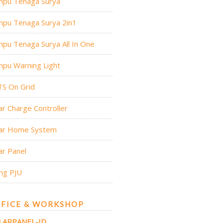
mpu Tenaga Surya
mpu Tenaga Surya 2in1
pu Tenaga Surya All In One
pu Warning Light
TS On Grid
ar Charge Controller
lar Home System
ar Panel
ng PJU
FICE & WORKSHOP
LARPANEL-ID