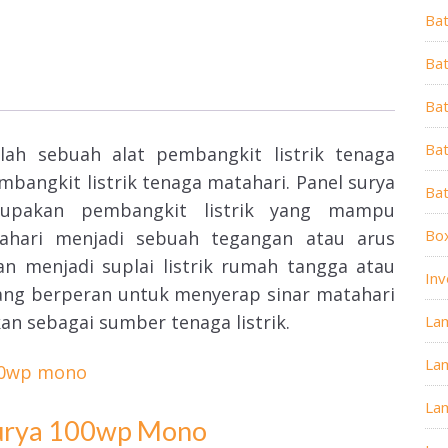
Ba
Bat
Ba
Bat
ah sebuah alat pembangkit listrik tenaga
bangkit listrik tenaga matahari. Panel surya
Ba
upakan pembangkit listrik yang mampu
Box
ahari menjadi sebuah tegangan atau arus
kan menjadi suplai listrik rumah tangga atau
Inv
 yang berperan untuk menyerap sinar matahari
kan sebagai sumber tenaga listrik.
La
La
La
 Surya 100wp Mono