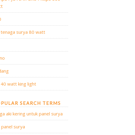
tt
0
 tenaga surya 80 watt
no
dang
 40 watt king light
PULAR SEARCH TERMS
ga aki kering untuk panel surya
l panel surya