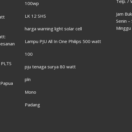
Telp. /
100wp
Jam Buk
LK 12 SHS
att
Senin –
Minggu 
harga warning light solar cell
tt:
Lampu PJU All In One Philips 500 watt
mesanan
100
a PLTS
pju tenaga surya 80 watt
pln
 Papua
Mono
Padang