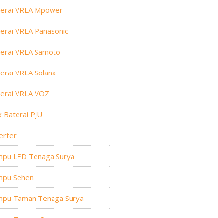
terai VRLA Mpower
erai VRLA Panasonic
terai VRLA Samoto
erai VRLA Solana
terai VRLA VOZ
 Baterai PJU
erter
mpu LED Tenaga Surya
mpu Sehen
mpu Taman Tenaga Surya