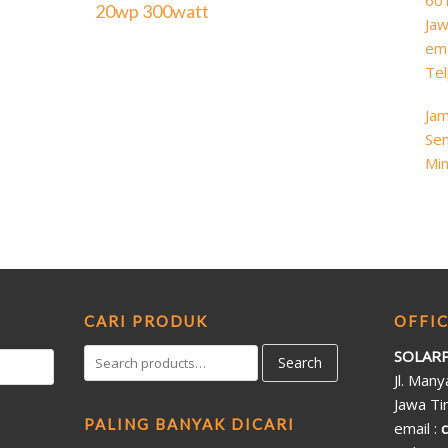
60
20wp 300watt
Jaw
ema
Tel
Jam
Sen
Min
CARI PRODUK
OFFI
SOLARP
Search
Jl. Man
Jawa Ti
PALING BANYAK DICARI
email :