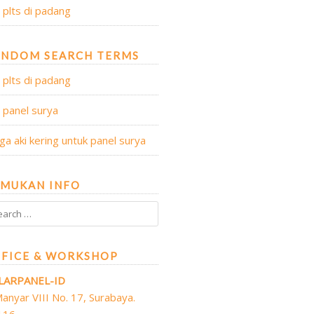
l plts di padang
ANDOM SEARCH TERMS
l plts di padang
l panel surya
ga aki kering untuk panel surya
MUKAN INFO
FICE & WORKSHOP
LARPANEL-ID
 Manyar VIII No. 17, Surabaya.