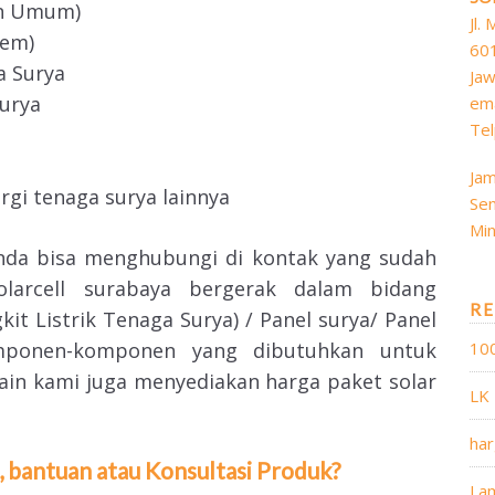
an Umum)
Jl.
tem)
60
a Surya
Jaw
Surya
ema
Tel
Jam
gi tenaga surya lainnya
Sen
Min
anda bisa menghubungi di kontak yang sudah
olarcell surabaya bergerak dalam bidang
RE
t Listrik Tenaga Surya) / Panel surya/ Panel
mponen-komponen yang dibutuhkan untuk
10
lain kami juga menyediakan harga paket solar
LK
har
 bantuan atau Konsultasi Produk?
Lam