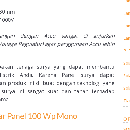
La
x 30mm
La
 1000V
Lam
angan dengan Accu sangat di anjurkan
Lam
Voltage Regulatur) agar penggunaan Accu lebih
PL
Sol
akan tenaga surya yang dapat membantu
istrik Anda. Karena Panel surya dapat
So
dan produk ini di buat dengan teknologi yang
Sol
surya ini sangat kuat dan tahan terhadap
ama.
Tia
ar
Panel 100 Wp Mono
OF
SO