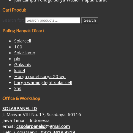
Cari Produk
Search for:
Search
Paling Banyak Dicari
Solarcell
100
Solar lamp
pln
Galvanis
kabel
Harga panel surya 20 wp
harga warning light solar cell
Shs
Office & Workshop
SOLARPANEL-ID
Jl. Manyar VIII No. 17, Surabaya. 60116
Jawa Timur – Indonesia
email :
cssolarpanelid@gmail.com
Telp. / Whatsapp :
0822 3419 9319