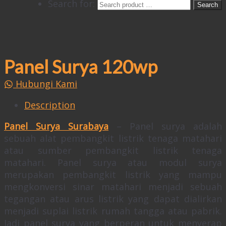
Search for:
Panel Surya 120wp
Hubungi Kami
Description
Panel Surya Surabaya
– Panel surya adalah
sebuah alat pembangkit listrik tenaga matahari
atau sumber pembangkit listrik tenaga
matahari. Panel surya atau modul surya
merupakan pembangkit listrik yang mampu
mengkonversi sinar matahari menjadi sebuah
tegangan atau arus listrik yang dapat dialirkan
menjadi suplai listrik rumah tangga atau pabrik.
Jadi panel surya yang berperan untuk menyerap