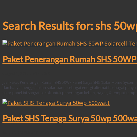
Search Results for:
shs 50w
Paket Penerangan Rumah SHS 50WP S
·
August 1, 2017
July 14, 2019
Jual Paket Penerangan Rumah SHS 50WP Panel Surya SHS (Solar Home System)
dan hanya menggunakan solar panel sebagai energi alternatif sebagai penya
solar panel ini sangat cocok untuk penerangan kebun, pagar, & tempat-tempa
Paket SHS Tenaga Surya 50wp 500wa
·
May 10, 2019
May 10, 2019