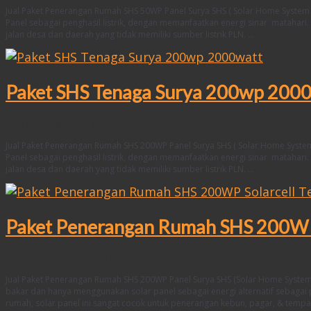
Jual Paket Penerangan Rumah SHS 50WP Panel Surya SHS ( Solar Home System 
Panel sebagai penghasil listrik, dengan memanfaatkan energi sinar matahari
jalan desa dan daerah yang tidak memiliki sumber listrik PLN. …
Paket SHS Tenaga Surya 200wp 200
·
May 13, 2019
May 13, 2019
Jual Paket Penerangan Rumah SHS 200WP Panel Surya SHS ( Solar Home System
Panel sebagai penghasil listrik, dengan memanfaatkan energi sinar matahari
jalan desa dan daerah yang tidak memiliki sumber listrik PLN. …
Paket Penerangan Rumah SHS 200WP 
·
April 15, 2019
June 20, 2019
Jual Paket Penerangan Rumah SHS 200WP Panel Surya SHS (Solar Home System
bakar dan hanya menggunakan solar panel sebagai energi alternatif sebagai 
rumah, solar panel ini sangat cocok untuk penerangan kebun, pagar, & tempa