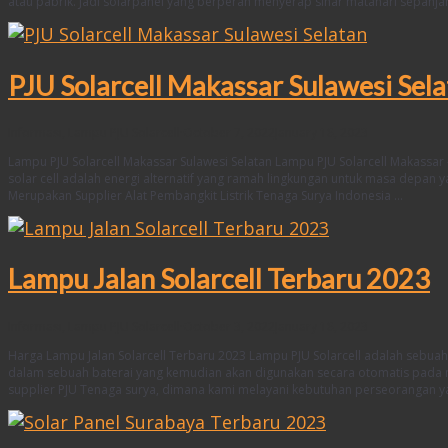
atau pabrik. Jadi solarpanel yang berperan menyerap sinar matahari sepanjan
PJU Solarcell Makassar Sulawesi Sel
Informasi
,
Lampu PJU Solarcell
·
October 7, 2022
January 18, 2023
Lampu PJU Solarcell Makassar Sulawesi Selatan Lampu PJU Solarcell Makassar
solar cell adalah energi alternatif yang ramah lingkungan untuk masa depan 
Merupakan Supplier Alat Pembangkit Listrik Tenaga Surya Indonesia …
Lampu Jalan Solarcell Terbaru 2023
Informasi
,
Lampu PJU Solarcell
·
October 3, 2022
January 18, 2023
Harga Lampu Jalan Solarcell Terbaru 2023 Lampu PJU Solarcell adalah sebu
dalam sebuah baterai yang kemudian akan digunakan secara otomatis pada 
supplier PJU Tenaga surya, dimana kami melayani kebutuhan perseorangan 