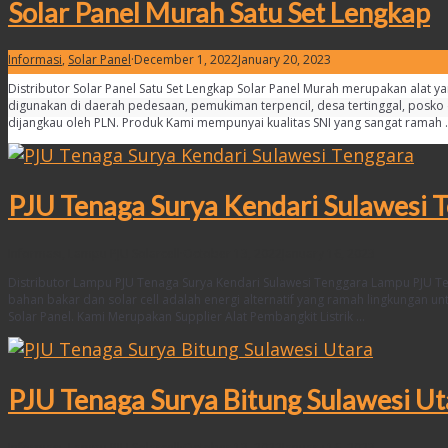
Solar Panel Murah Satu Set Lengkap
Informasi
,
Solar Panel
·
December 1, 2022
January 20, 2023
Distributor Solar Panel Satu Set Lengkap Solar Panel Murah merupakan alat ya
digunakan di daerah pedesaan, pemukiman terpencil, desa tertinggal, posko 
dijangkau oleh PLN. Produk Kami mempunyai kualitas SNI yang sangat ramah 
PJU Tenaga Surya Kendari Sulawesi 
Informasi
,
Lampu PJU Solarcell
·
October 13, 2022
January 16, 2023
Distributor Lampu PJU Tenaga Surya Kendari Sulawesi Tenggara Lampu PJU Ten
bahan bakar dan solar cell adalah energi alternatif yang ramah lingkungan 
Solar Panel. Kami Merupakan Supplier Alat Pembangkit Listrik …
PJU Tenaga Surya Bitung Sulawesi Ut
Informasi
,
Lampu PJU Solarcell
·
October 13, 2022
January 16, 2023