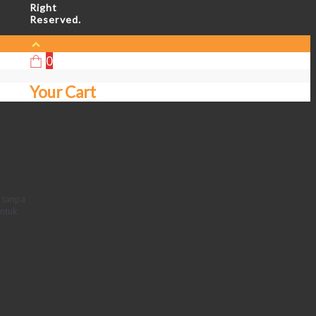
Right
Reserved.
0
Your Cart
k tanpa
untuk