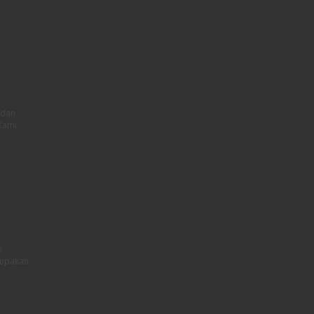
 dan
 Kami
n
rupakan