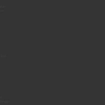
bahan
lar
 baik.
ll
 tangga