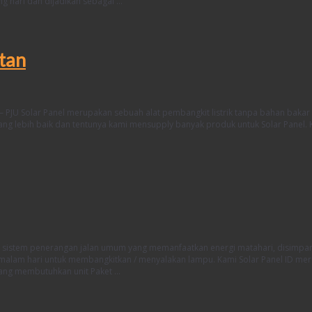
g hari dan dijadikan sebagai …
atan
 – PJU Solar Panel merupakan sebuah alat pembangkit listrik tanpa bahan bakar
yang lebih baik dan tentunya kami mensupply banyak produk untuk Solar Panel.
ah sistem penerangan jalan umum yang memanfaatkan energi matahari, disimpa
malam hari untuk membangkitkan / menyalakan lampu. Kami Solar Panel ID me
yang membutuhkan unit Paket …