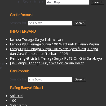
Search for:
Cari Informasi
Search for:
INFO TERBARU
Lampu Tenaga Surya Kalimantan
Lampu PJU Tenaga Surya 100 Watt untuk Tanah Papua
Lampu PJU Tenaga Surya 100 Watt: Spesifikasi, Harga,
dan Cara Pemesanan Terbaru 2025
Pembangkit Listrik Tenaga Surya PLTS On Grid Surabaya
Jual Lampu Tenaga Surya Wasior Papua Barat
n bakar
ah
Cari Produk
Search for:
Search
Paling Banyak Dicari
Solarcell
100
Solar lamp