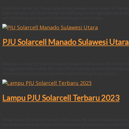
Distributor Lampu PJU Tenaga Surya Bitung Sulawesi Utara Lampu PJU Tenaga 
bakar dan solar cell adalah energi alternatif yang ramah lingkungan untuk 
cell. Kami Merupakan Supplier Alat Pembangkit Listrik Tenaga …
PJU Solarcell Manado Sulawesi Utara
Informasi
,
Lampu PJU Solarcell
·
October 12, 2022
January 18, 2023
Distributor Lampu PJU Solarcell Manado Sulawesi Utara Lampu PJU Solarcell M
menggunakan bahan bakar dan solar cell sebagai energi alternatif sebagai pe
Kami mensupply banyak produk untuk Solarcell Tenaga Surya atau PJU …
Lampu PJU Solarcell Terbaru 2023
Informasi
,
Lampu PJU Solarcell
·
October 7, 2022
January 18, 2023
Harga Lampu PJU Solarcell Terbaru 2023 Lampu PJU Solarcell adalah pembangkit
merupakan pembangkit listrik yang mampu mengkonversi sinar matahari menjadi