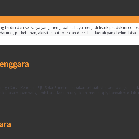
ng terdiri dari sel surya yang mengubah cahaya menjadi listrik produk ini cocok
darurat, perkebunan, aktivitas outdoor dan daerah – daerah yang belum bisa
…
Tenggara
aga Surya Kendari – PJU Solar Panel merupakan sebuah alat pembangkit listri
untuk masa depan yang lebih baik dan tentunya kami mensupply banyak produk 
ara