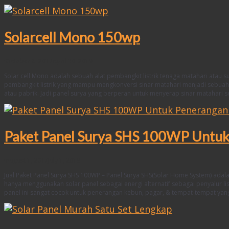
Solarcell Mono 150wp
·
October 6, 2017
April 30, 2019
Solar cell Mono adalah sebuah alat pembangkit listrik tenaga matahari atau 
pembangkit listrik yang mampu mengkonversi sinar matahari menjadi sebuah te
atau pabrik. Jadi panel surya yang berperan untuk menyerap sinar matahari 
Paket Panel Surya SHS 100WP Untu
·
August 1, 2017
July 1, 2019
Jual Paket Panel Surya SHS 100WP – Panel Surya SHS(Solar Home System) ada
hanya menggunakan solar panel sebagai energi alternatif sebagai penyalur l
panel ini sangat cocok untuk penerangan kebun, pagar, & tempat-tempat yang