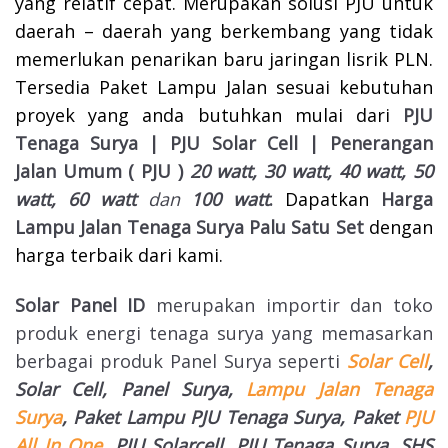
yang relatif cepat. Merupakan solusi PJU untuk
daerah – daerah yang berkembang yang tidak
memerlukan penarikan baru jaringan lisrik PLN.
Tersedia Paket Lampu Jalan sesuai kebutuhan
proyek yang anda butuhkan mulai dari
PJU
Tenaga Surya | PJU Solar Cell | Penerangan
Jalan Umum ( PJU )
20 watt, 30 watt, 40 watt, 50
watt, 60 watt
dan
100 watt
.
Dapatkan
Harga
Lampu Jalan Tenaga Surya Palu
Satu Set
dengan
harga terbaik dari kami.
Solar Panel ID
merupakan importir dan toko
produk energi tenaga surya yang memasarkan
berbagai produk Panel Surya seperti
Solar Cell
,
Solar Cell, Panel Surya,
Lampu Jalan Tenaga
Surya
, Paket Lampu PJU Tenaga Surya, Paket
PJU
All In One
, PJU Solarcell, PJU Tenaga Surya, SHS