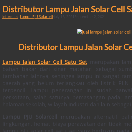
Distributor Lampu Jalan Solar Cell 
Informasi
,
Lampu PJU Solarcell
·
July 18, 2021
September 2, 2021
Distributor Lampu Jalan Solar C
Lampu Jalan Solar Cell Satu Set
merupakan lamp
bahan bakar dari sinar matahari sebagai sum
tambahan lainnya, sehingga lampu ini sangat ram
daerah yang belum terjangkau oleh listrik PLN 
terpencil. Lampu penerangan ini sudah banya
perkotaan, salah satunya pemasangan pada lam
halaman sekolah, wilayah industri dan lain sebagai
Lampu PJU Solarcell
merupakan alternatif pali
lingkungan, hemat biaya perawatan dan tidak men
lampu pju solar cell satu set yang berfokus pad