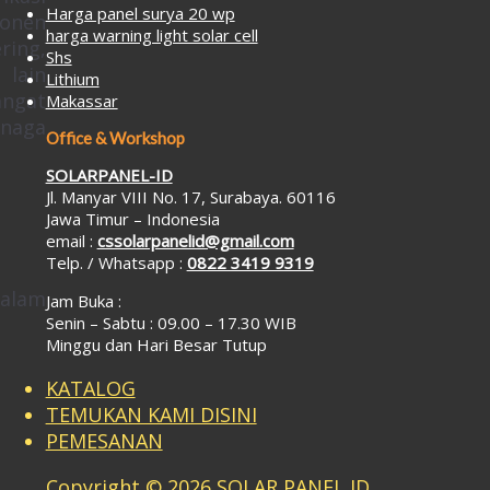
Harga panel surya 20 wp
ponen
harga warning light solar cell
ring,
Shs
 lain
Lithium
angat
Makassar
enaga
Office & Workshop
SOLARPANEL-ID
Jl. Manyar VIII No. 17, Surabaya. 60116
Jawa Timur – Indonesia
email :
cssolarpanelid@gmail.com
Telp. / Whatsapp :
0822 3419 9319
dalam
Jam Buka :
Senin – Sabtu : 09.00 – 17.30 WIB
Minggu dan Hari Besar Tutup
KATALOG
TEMUKAN KAMI DISINI
PEMESANAN
Copyright © 2026 SOLAR PANEL ID