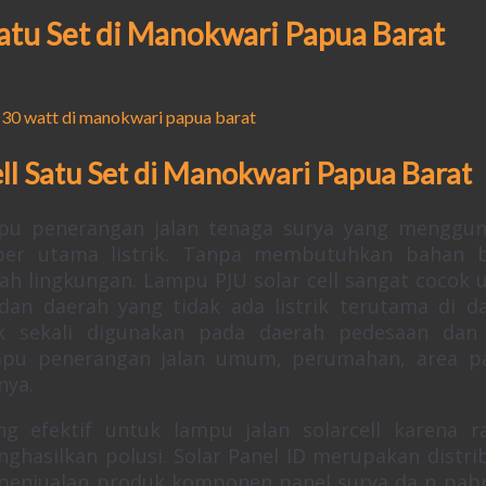
Satu Set di Manokwari Papua Barat
ell Satu Set di Manokwari Papua Barat
u penerangan jalan tenaga surya yang menggu
ber utama listrik. Tanpa membutuhkan bahan 
ah lingkungan. Lampu PJU solar cell sangat cocok 
dan daerah yang tidak ada listrik terutama di d
k sekali digunakan pada daerah pedesaan dan
pu penerangan jalan umum, perumahan, area pa
nya.
ng efektif untuk lampu jalan solarcell karena 
ghasilkan polusi. Solar Panel ID merupakan distri
a penjualan produk komponen panel surya da n pabr