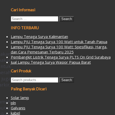
for:
Cari Informasi
Search
for:
INFO TERBARU
Lampu Tenaga Surya Kalimantan
Lampu PJU Tenaga Surya 100 Watt untuk Tanah Papua
Lampu PJU Tenaga Surya 100 Watt: Spesifikasi, Harga,
dan Cara Pemesanan Terbaru 2025
nakan
Pembangkit Listrik Tenaga Surya PLTS On Grid Surabaya
bakar
Jual Lampu Tenaga Surya Wasior Papua Barat
untuk
Cari Produk
aerah
 juga
Search
Search
rkir,
for:
Paling Banyak Dicari
Solar lamp
ramah
pln
butor
Galvanis
kabel
ikasi