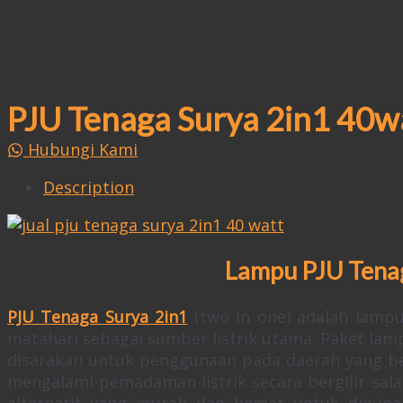
PJU Tenaga Surya 2in1 40w
Hubungi Kami
Description
Lampu PJU Tenag
PJU Tenaga Surya 2in1
(two in one) adalah lampu
matahari sebagai sumber listrik utama. Paket la
disarakan untuk penggunaan pada daerah yang bel
mengalami pemadaman listrik secara bergilir sala
alternatif yang murah dan hemat untuk diguna