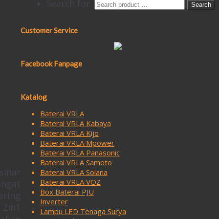
Search for:
Customer Service
Facebook Fanpage
Katalog
Baterai VRLA
Baterai VRLA Kabaya
Baterai VRLA Kijo
Baterai VRLA Mpower
Baterai VRLA Panasonic
Baterai VRLA Samoto
sinar
Baterai VRLA Solana
Baterai VRLA VOZ
angat
Box Baterai PJU
ering
Inverter
 2in1
Lampu LED Tenaga Surya
nakan