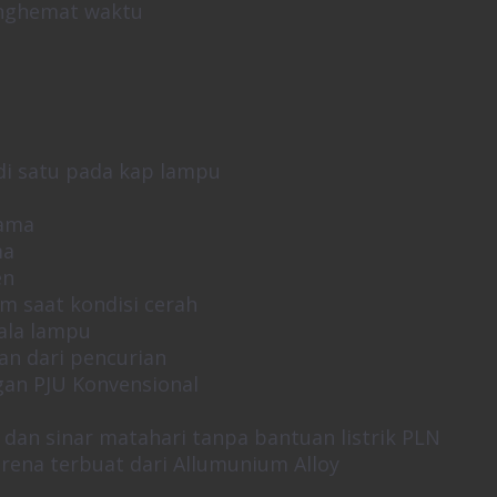
enghemat waktu
adi satu pada kap lampu
lama
ma
en
am saat kondisi cerah
ala lampu
an dari pencurian
an PJU Konvensional
dan sinar matahari tanpa bantuan listrik PLN
rena terbuat dari Allumunium Alloy