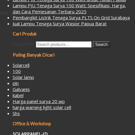
Lampu PJU Tenaga Surya 100 Watt: Spesifikasi, Harga,
dan Cara Pemesanan Terbaru 2025
atau
Pembangkit Listrik Tenaga Surya PLTS On Grid Surabaya
Jual Lampu Tenaga Surya Wasior Papua Barat
Cari Produk
Search for:
Search
Paling Banyak Dicari
Solarcell
100
Solar lamp
pln
Galvanis
kabel
Harga panel surya 20 wp
harga warning light solar cell
Shs
Office & Workshop
SOLARPANEL-ID