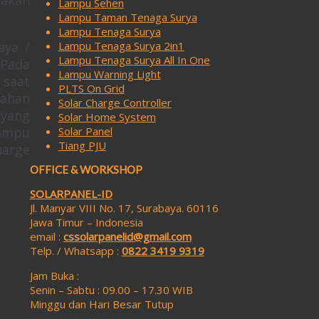
Lampu Sehen
Lampu Taman Tenaga Surya
Lampu Tenaga Surya
aya /
Lampu Tenaga Surya 2in1
Lampu Tenaga Surya All In One
 Pada
Lampu Warning Light
 saat
PLTS On Grid
tahan
Solar Charge Controller
 yang
Solar Home System
lampu
Solar Panel
Tiang PJU
harge
OFFICE & WORKSHOP
SOLARPANEL-ID
Jl. Manyar VIII No. 17, Surabaya. 60116
Jawa Timur – Indonesia
email :
cssolarpanelid@gmail.com
Telp. / Whatsapp :
0822 3419 9319
Jam Buka :
Senin – Sabtu : 09.00 – 17.30 WIB
Minggu dan Hari Besar Tutup