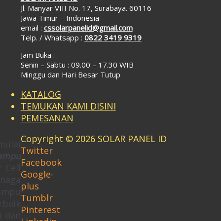
Jl. Manyar VIII No. 17, Surabaya. 60116
Jawa Timur – Indonesia
email :
cssolarpanelid@gmail.com
Telp. / Whatsapp :
0822 3419 9319
Jam Buka :
Senin – Sabtu : 09.00 – 17.30 WIB
Minggu dan Hari Besar Tutup
KATALOG
TEMUKAN KAMI DISINI
PEMESANAN
Copyright © 2026 SOLAR PANEL ID
mulai
Twitter
Lampu
Facebook
 Cell
Google-
enaga
plus
lampu
Tumblr
rbaik
Pinterest
i dan