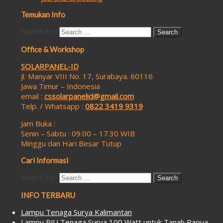
Temukan Info
Search for:
Office & Workshop
SOLARPANEL-ID
Jl. Manyar VIII No. 17, Surabaya. 60116
Jawa Timur – Indonesia
email :
cssolarpanelid@gmail.com
Telp. / Whatsapp :
0822 3419 9319
Jam Buka :
Senin – Sabtu : 09.00 – 17.30 WIB
Minggu dan Hari Besar Tutup
Cari Informasi
Search for:
INFO TERBARU
Lampu Tenaga Surya Kalimantan
Lampu PJU Tenaga Surya 100 Watt untuk Tanah Papua