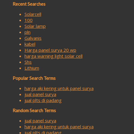
Recent Searches
Solarcell
100
Solar lamp
pln
Galvanis
kabel
Harga panel surya 20 wp
harga warning light solar cell
Shs
Lithium
Popular Search Terms
harga aki kering untuk panel surya
jual panel surya
jual plts di padang
Random Search Terms
jual panel surya
harga aki kering untuk panel surya
jual plts di padang