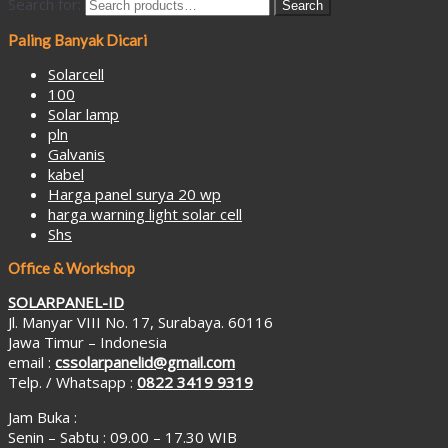
Search for:
Search
Paling Banyak Dicari
Solarcell
100
Solar lamp
pln
Galvanis
kabel
Harga panel surya 20 wp
harga warning light solar cell
Shs
Office & Workshop
SOLARPANEL-ID
Jl. Manyar VIII No. 17, Surabaya. 60116
Jawa Timur – Indonesia
email :
cssolarpanelid@gmail.com
Telp. / Whatsapp :
0822 3419 9319
Jam Buka :
Senin – Sabtu : 09.00 – 17.30 WIB