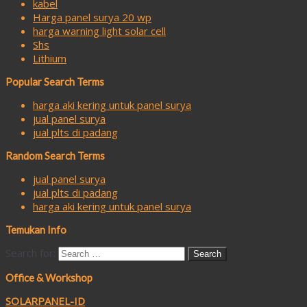
kabel
Harga panel surya 20 wp
harga warning light solar cell
Shs
Lithium
Popular Search Terms
harga aki kering untuk panel surya
jual panel surya
jual plts di padang
Random Search Terms
jual panel surya
jual plts di padang
harga aki kering untuk panel surya
Temukan Info
Search for:
Office & Workshop
SOLARPANEL-ID