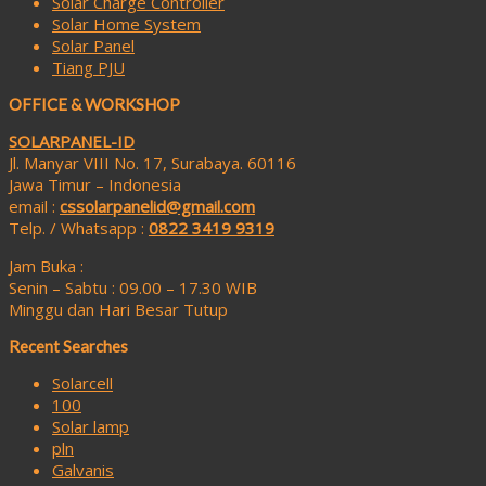
Solar Charge Controller
Solar Home System
Solar Panel
Tiang PJU
OFFICE & WORKSHOP
SOLARPANEL-ID
Jl. Manyar VIII No. 17, Surabaya. 60116
Jawa Timur – Indonesia
email :
cssolarpanelid@gmail.com
Telp. / Whatsapp :
0822 3419 9319
Jam Buka :
Senin – Sabtu : 09.00 – 17.30 WIB
Minggu dan Hari Besar Tutup
Recent Searches
Solarcell
100
Solar lamp
pln
Galvanis