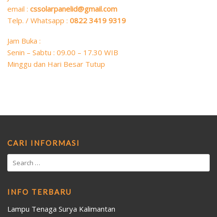
email :
cssolarpanelid@gmail.com
Telp. / Whatsapp :
0822 3419 9319
Jam Buka :
Senin – Sabtu : 09.00 – 17.30 WIB
Minggu dan Hari Besar Tutup
CARI INFORMASI
INFO TERBARU
Lampu Tenaga Surya Kalimantan