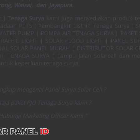
rong, Waisai, dan Jayapura.
 ) Tenaga Surya
kami juga menyediakan produk t
ngadaan PLTS ( Pembangkit Listrik Tenaga Surya ) 
ATER PUMP | POMPA AIR TENAGA SURYA | PAKET 
RAFFIC LIGHT | SOLAR FLOOD LIGHT | PANEL SU
UAL SOLAR PANEL MURAH | DISTRIBUTOR SOLAR C
 TENAGA SURYA | Lampu Jalan Solarcell dan me
tuk keperluan tenaga surya.
ngkap mengenai Panel Surya Solar Cell ?
aja paket PJU Tenaga Surya kami ?
Hubungi Marketing Officer Kami “