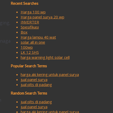
Recent Searches
Harga 100 wp
Harga panel surya 20 wp
INVERTER
ging,
Spesifikasi
Box
Harga lampu 40 wat
enaga
solar all in one
100wp
LK 12 SHS
harga warning light solar cell
Popular Search Terms
harga aki kering untuk panel surya
jual panel surya
jual plts di padang
Random Search Terms
n
jual plts di padang
jual panel surya
harga aki kering untuk panel surya