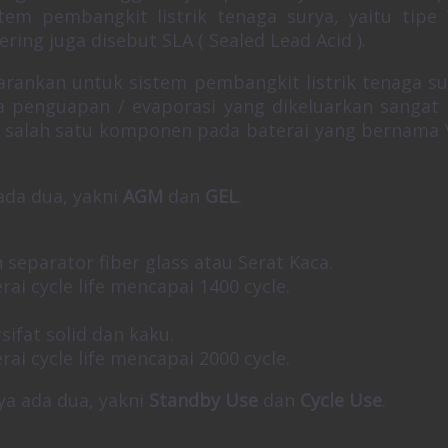
tem pembangkit listrik tenaga surya, yaitu tipe
ring juga disebut SLA ( Sealed Lead Acid ).
arankan untuk sistem pembangkit listrik tenaga su
ga penguapan / evaporasi yang dikeluarkan sangat k
r salah satu komponen pada baterai yang bernama 
ada dua, yakni
AGM
dan
GEL
.
 separator fiber glass atau Serat Kaca.
ai cycle life mencapai 1400 cycle.
sifat solid dan kaku.
ai cycle life mencapai 2000 cycle.
a ada dua, yakni
Standby Use
dan
Cycle Use
.