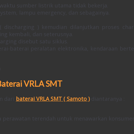
waktu sumber listrik utama tidak bekerja.
system, lampu emergency, dan sebagainya.
( discharging ) kemudian dilanjutkan proses char
ing kembali, dan seterusnya.
harging disebut satu siklus.
rai-baterai peralatan elektronika, kendaraan bert
Baterai VRLA SMT
n dari
baterai VRLA SMT ( Samoto )
diantaranya :
aya perawatan terendah untuk menawarkan konsume