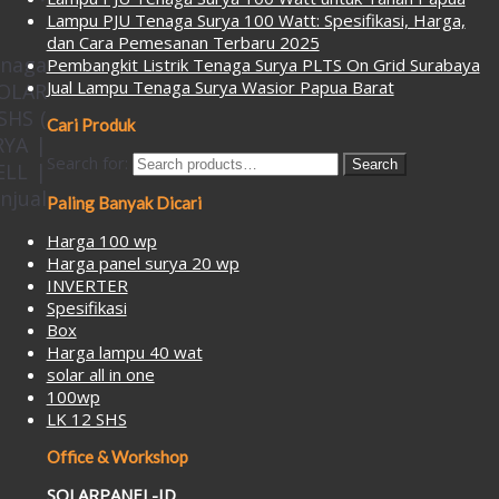
Lampu PJU Tenaga Surya 100 Watt: Spesifikasi, Harga,
dan Cara Pemesanan Terbaru 2025
enaga
Pembangkit Listrik Tenaga Surya PLTS On Grid Surabaya
Jual Lampu Tenaga Surya Wasior Papua Barat
SOLAR
SHS (
Cari Produk
RYA |
Search for:
Search
ELL |
njual
Paling Banyak Dicari
Harga 100 wp
Harga panel surya 20 wp
INVERTER
Spesifikasi
Box
Harga lampu 40 wat
solar all in one
100wp
LK 12 SHS
Office & Workshop
SOLARPANEL-ID