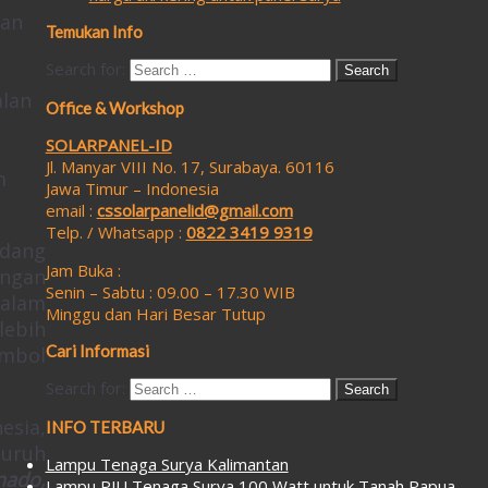
kan
Temukan Info
Search for:
alan
Office & Workshop
SOLARPANEL-ID
Jl. Manyar VIII No. 17, Surabaya. 60116
m
Jawa Timur – Indonesia
email :
cssolarpanelid@gmail.com
Telp. / Whatsapp :
0822 3419 9319
idang
Jam Buka :
engan
Senin – Sabtu : 09.00 – 17.30 WIB
dalam
Minggu dan Hari Besar Tutup
lebih
Cari Informasi
ombol
Search for:
esia,
INFO TERBARU
luruh
Lampu Tenaga Surya Kalimantan
nado,
Lampu PJU Tenaga Surya 100 Watt untuk Tanah Papua