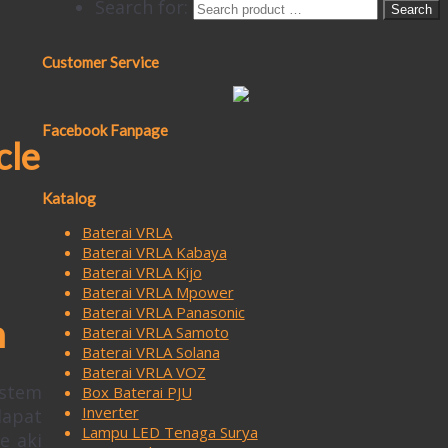
Search for:
Customer Service
Facebook Fanpage
cle
Katalog
Baterai VRLA
Baterai VRLA Kabaya
Baterai VRLA Kijo
Baterai VRLA Mpower
Baterai VRLA Panasonic
h
Baterai VRLA Samoto
Baterai VRLA Solana
Baterai VRLA VOZ
istem
Box Baterai PJU
Inverter
dapat
Lampu LED Tenaga Surya
e aki