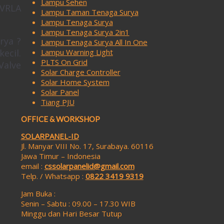
Lampu Sehen
 VRLA
Lampu Taman Tenaga Surya
Lampu Tenaga Surya
Lampu Tenaga Surya 2in1
rya ?
Lampu Tenaga Surya All In One
Lampu Warning Light
ecil.
PLTS On Grid
Valve
Solar Charge Controller
Solar Home System
Solar Panel
Tiang PJU
OFFICE & WORKSHOP
SOLARPANEL-ID
Jl. Manyar VIII No. 17, Surabaya. 60116
Jawa Timur – Indonesia
email :
cssolarpanelid@gmail.com
Telp. / Whatsapp :
0822 3419 9319
Jam Buka :
Senin – Sabtu : 09.00 – 17.30 WIB
Minggu dan Hari Besar Tutup