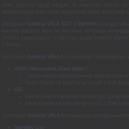
atau baterai yang sangat di anjurkan untuk sis
kepanjangan dari Valve Regulated Lead Acid yang se
Mengapa
baterai VRLA SMT ( Samoto )
sangat dis
karena baterai tipe ini bersifat tertutup sehing
Proses penguapan / evaporasi pada baterai diatu
/ Katup.
Golongan
baterai VRLA
berdasarkan teknologinya 
AGM ( Absorptive Glass Mate )
Cairan electrolyte terserap oleh lembaran
Pada Depth of Discharge ( DoD ) 30% bater
GEL
Cairan electrolyte berbentuk gel yang ber
Pada Depth of Discharge ( DoD ) 30% bater
Golongan
baterai VRLA
berdasarkan penggunaanny
Standby Use