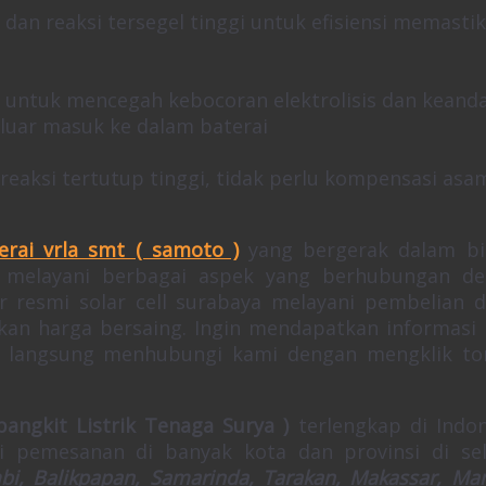
S dan reaksi tersegel tinggi untuk efisiensi memasti
 untuk mencegah kebocoran elektrolisis dan keand
luar masuk ke dalam baterai
 reaksi tertutup tinggi, tidak perlu kompensasi asa
erai vrla smt ( samoto )
yang bergerak dalam b
, melayani berbagai aspek yang berhubungan d
r resmi solar cell surabaya melayani pembelian 
an harga bersaing. Ingin mendapatkan informasi 
at langsung menhubungi kami dengan mengklik t
angkit Listrik Tenaga Surya )
terlengkap di Indon
ni pemesanan di banyak kota dan provinsi di se
mbi, Balikpapan, Samarinda, Tarakan, Makassar, Ma