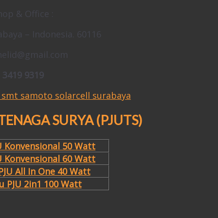
op & Office :
rabaya – Indonesia. 60116
nelid@gmail.com
 3419 9319
 TENAGA SURYA (PJUTS)
U Konvensional 50 Watt
U Konvensional 60 Watt
JU All In One 40 Watt
 PJU 2in1 100 Watt