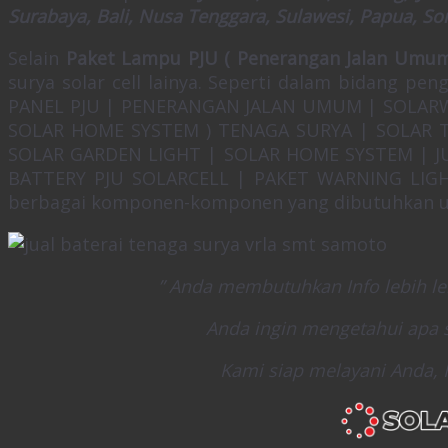
Surabaya, Bali, Nusa Tenggara, Sulawesi, Papua, So
Selain
Paket Lampu PJU ( Penerangan Jalan Umum
surya solar cell lainya. Seperti dalam bidang pe
PANEL PJU | PENERANGAN JALAN UMUM | SOLARW
SOLAR HOME SYSTEM ) TENAGA SURYA | SOLAR T
SOLAR GARDEN LIGHT | SOLAR HOME SYSTEM | J
BATTERY PJU SOLARCELL | PAKET WARNING LIGHT
berbagai komponen-komponen yang dibutuhkan un
” Anda membutuhkan Info lebih le
Anda ingin mengetahui apa s
Kami siap melayani Anda, 