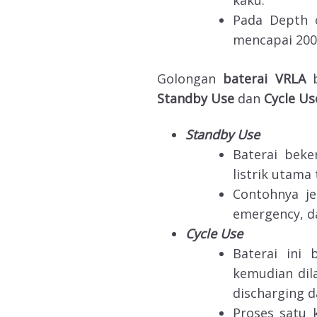
kaku.
Pada Depth o
mencapai 2000
Golongan
baterai VRLA
b
Standby Use
dan
Cycle Us
Standby Use
Baterai bek
listrik utama 
Contohnya je
emergency, d
Cycle Use
Baterai ini 
kemudian dil
discharging d
Proses satu k