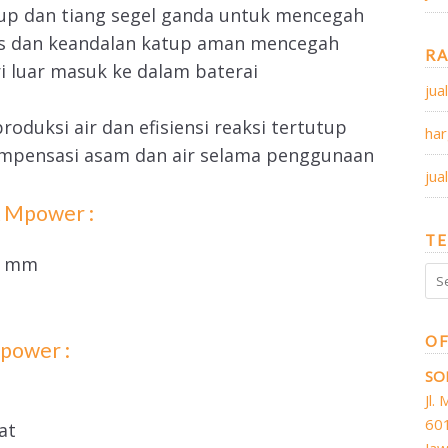
up dan tiang segel ganda untuk mencegah
sis dan keandalan katup aman mencegah
R
i luar masuk ke dalam baterai
jua
oduksi air dan efisiensi reaksi tertutup
har
kompensasi asam dan air selama penggunaan
jua
A Mpower :
TE
2 mm
OF
Mpower :
SO
Jl.
60
at