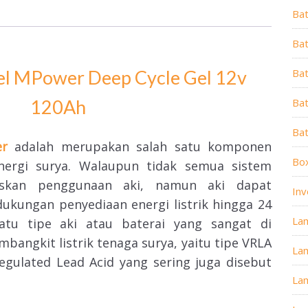
Ba
Bat
el MPower Deep Cycle Gel 12v
Ba
120Ah
Bat
Ba
er
adalah merupakan salah satu komponen
Box
nergi surya. Walaupun tidak semua sistem
uskan penggunaan aki, namun aki dapat
Inv
ungan penyediaan energi listrik hingga 24
La
satu tipe aki atau baterai yang sangat di
bangkit listrik tenaga surya, yaitu tipe VRLA
La
egulated Lead Acid yang sering juga disebut
La