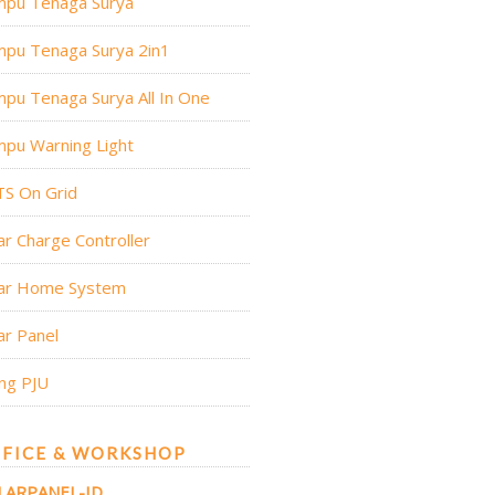
mpu Tenaga Surya
mpu Tenaga Surya 2in1
pu Tenaga Surya All In One
pu Warning Light
TS On Grid
ar Charge Controller
lar Home System
ar Panel
ng PJU
FICE & WORKSHOP
LARPANEL-ID