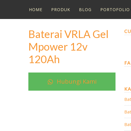
HOME
PRODUK
BLOG
PORTOFOLIO
Baterai VRLA Gel
CU
Mpower 12v
120Ah
FA
Hubungi Kami
K
Bat
Bat
Bat