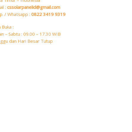
a Timur – Indonesia
il :
cssolarpanelid@gmail.com
p. / Whatsapp :
0822 3419 9319
 Buka :
in – Sabtu : 09.00 – 17.30 WIB
ggu dan Hari Besar Tutup