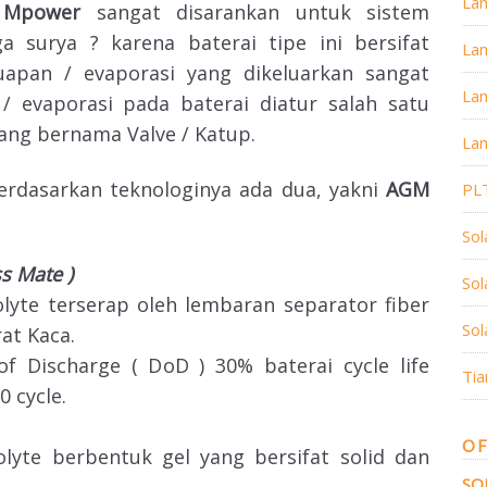
La
A Mpower
sangat disarankan untuk sistem
a surya ? karena baterai tipe ini bersifat
La
uapan / evaporasi yang dikeluarkan sangat
Lam
/ evaporasi pada baterai diatur salah satu
ng bernama Valve / Katup.
Lam
rdasarkan teknologinya ada dua, yakni
AGM
PL
Sol
s Mate )
So
olyte terserap oleh lembaran separator fiber
Sol
rat Kaca.
f Discharge ( DoD ) 30% baterai cycle life
Tia
 cycle.
OF
rolyte berbentuk gel yang bersifat solid dan
SO