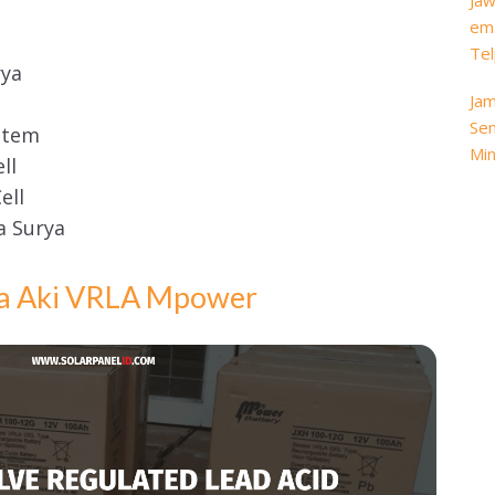
Jaw
ema
Tel
rya
Jam
Sen
stem
Min
ll
ell
a Surya
a Aki VRLA Mpower