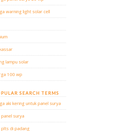
ga warning light solar cell
s
hium
kassar
ng lampu solar
rga 100 wp
PULAR SEARCH TERMS
ga aki kering untuk panel surya
l panel surya
l plts di padang