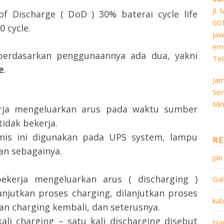
Jl.
f Discharge ( DoD ) 30% baterai cycle life
60
 cycle.
Jaw
ema
erdasarkan penggunaannya ada dua, yakni
Tel
e
.
Jam
Sen
Min
erja mengeluarkan arus pada waktu sumber
tidak bekerja.
nis ini digunakan pada UPS system, lampu
RE
an sebagainya.
pln
bekerja mengeluarkan arus ( discharging )
Gal
anjutkan proses charging, dilanjutkan proses
kab
an charging kembali, dan seterusnya.
ali charging – satu kali discharging disebut
Har