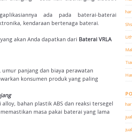
har
aplikasiannya ada pada baterai-baterai
ktronika, kendaraan bertenaga baterai.
Sh
Lit
 yang akan Anda dapatkan dari
Baterai VRLA
Ma
Tia
i, umur panjang dan biaya perawatan
Ha
awarkan konsumen produk yang paling
PO
njang
i alloy, bahan plastik ABS dan reaksi tersegel
har
si memastikan masa pakai baterai yang lama
jua
jua