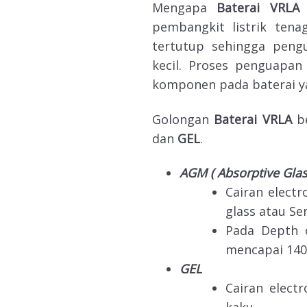
Mengapa
Baterai VRL
pembangkit listrik tenag
tertutup sehingga peng
kecil. Proses penguapan 
komponen pada baterai ya
Golongan
Baterai VRLA
be
dan
GEL
.
AGM ( Absorptive Glas
Cairan electr
glass atau Se
Pada Depth o
mencapai 1400
GEL
Cairan elect