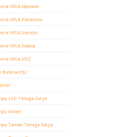
terai VRLA Mpower
erai VRLA Panasonic
terai VRLA Samoto
erai VRLA Solana
terai VRLA VOZ
 Baterai PJU
erter
mpu LED Tenaga Surya
mpu Sehen
mpu Taman Tenaga Surya