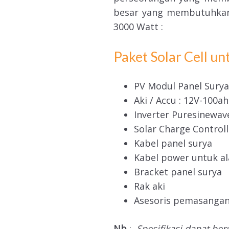
besar yang membutuhkan 
3000 Watt :
Paket Solar Cell u
PV Modul Panel Surya
Aki / Accu : 12V-100ah
Inverter Puresinewave
Solar Charge Control
Kabel panel surya
Kabel power untuk ala
Bracket panel surya
Rak aki
Asesoris pemasanga
Nb
:
Spesifikasi dapat be