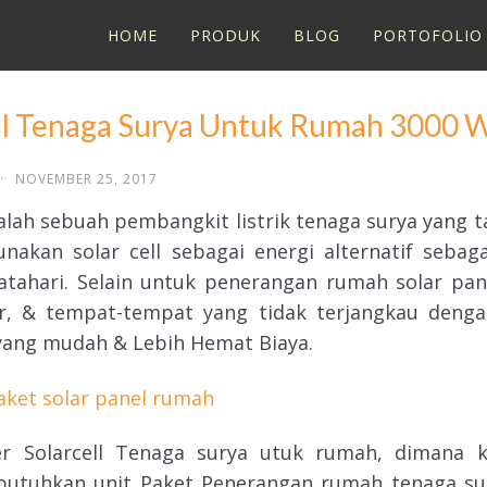
HOME
PRODUK
BLOG
PORTOFOLIO
ell Tenaga Surya Untuk Rumah 3000 
·
NOVEMBER 25, 2017
lah sebuah pembangkit listrik tenaga surya yang
kan solar cell sebagai energi alternatif sebaga
ahari. Selain untuk penerangan rumah solar pane
, & tempat-tempat yang tidak terjangkau dengan 
 yang mudah & Lebih Hemat Biaya.
r Solarcell Tenaga surya utuk rumah, dimana 
utuhkan unit Paket Penerangan rumah tenaga sur