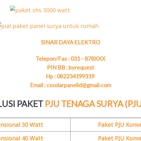
SINAR DAYA ELEKTRO
Telepon/Fax : 031 – 878XXX
PIN BB : byrequest
Hp : 082234199319
Email : cssolarpanelid@gmail.com
LUSI PAKET
PJU TENAGA SURYA (PJU
nsional 30 Watt
Paket PJU Konv
nsional 40 Watt
Paket PJU Konv