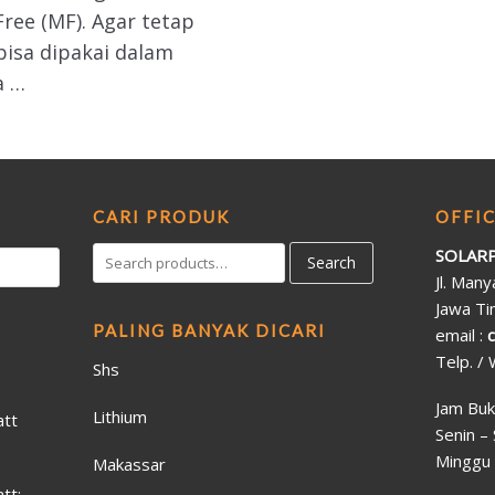
ree (MF). Agar tetap
isa dipakai dalam
a …
CARI PRODUK
OFFI
SOLARP
Search
Jl. Man
Jawa Ti
PALING BANYAK DICARI
email :
Telp. /
Shs
Jam Buk
Lithium
att
Senin –
Minggu 
Makassar
tt: