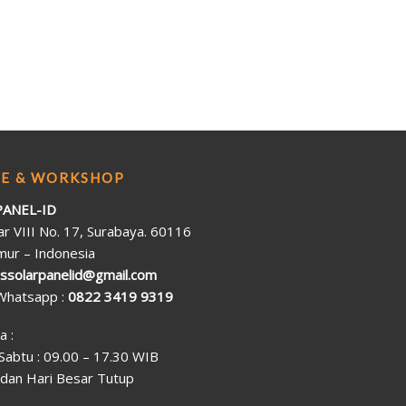
CE & WORKSHOP
ANEL-ID
yar VIII No. 17, Surabaya. 60116
mur – Indonesia
cssolarpanelid@gmail.com
 Whatsapp :
0822 3419 9319
a :
 Sabtu : 09.00 – 17.30 WIB
dan Hari Besar Tutup