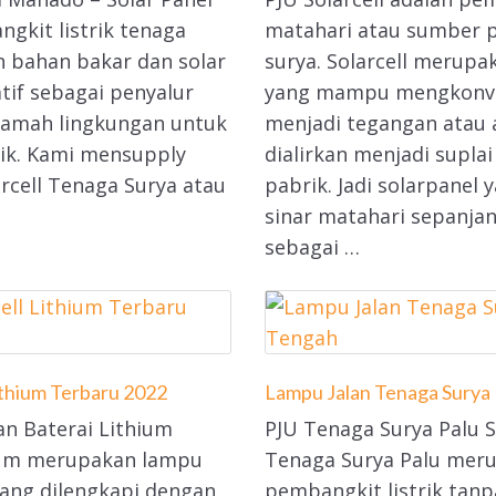
gkit listrik tenaga
matahari atau sumber p
 bahan bakar dan solar
surya. Solarcell merupa
atif sebagai penyalur
yang mampu mengkonver
 ramah lingkungan untuk
menjadi tegangan atau a
ik. Kami mensupply
dialirkan menjadi suplai
rcell Tenaga Surya atau
pabrik. Jadi solarpanel
sinar matahari sepanjan
sebagai …
ithium Terbaru 2022
Lampu Jalan Tenaga Surya 
an Baterai Lithium
PJU Tenaga Surya Palu 
hium merupakan lampu
Tenaga Surya Palu meru
ang dilengkapi dengan
pembangkit listrik tanp