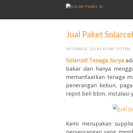
Jual Paket Solarc
INFORMASI
,
SOLAR HOME SYSTEM
Solarcell Tenaga Surya
ada
bakar dan hanya mengguna
memanfaatkan tenaga mat
penerangan kebun, pagar
repot beli bbm, instalasi
Kami merupakan supplie
perseorangan yang memb