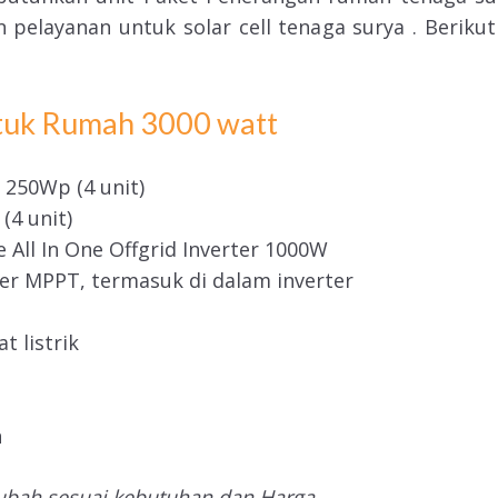
pelayanan untuk solar cell tenaga surya . Beriku
ntuk Rumah 3000 watt
 250Wp (4 unit)
 (4 unit)
 All In One Offgrid Inverter 1000W
ler MPPT, termasuk di dalam inverter
t listrik
n
rubah sesuai kebutuhan dan Harga