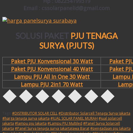
Hp : 082234199319
Email : cssolarpanelid@gmail.com
SOLUSI PAKET
PJU TENAGA
SURYA (PJUTS)
Paket PJU Konvensional 30 Watt
Paket PJ
Paket PJU Konvensional 40 Watt
Paket PJ
Lampu PJU All In One 30 Watt
Lampu P
Lampu PJU 2in1 70 Watt
Lampu
Tags:
#DISTRIBUTOR SOLAR CELL
#Distributor Solarcell Tenaga Surya Jakarta
#harga tenaga surya jakarta
#JUAL SOLAR PANEL MURAH
#jual solarcell
jakarta
#lampu pju Jakarta
#Lampu PJU Multiled
#Panel Surya Solarcell
Jakarta
#Panel Surya tenaga surya JakartaJawa Barat
#pengadaan pju Jakarta