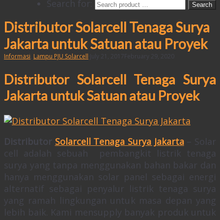
Search for:
Distributor Solarcell Tenaga Surya
Jakarta untuk Satuan atau Proyek
Informasi
,
Lampu PJU Solarcell
·
July 21, 2017
February 29, 2020
Distributor Solarcell Tenaga Surya
Jakarta untuk Satuan atau Proyek
Distributor
Solarcell Tenaga Surya Jakarta
– Solar
cell adalah sebuah pembangkit listrik tenaga
surya yang tanpa menggunakan bahan bakar dan
hanya menggunakan solar panel sebagai energi
alternatif sebagai penyalur listrik tenaga surya
yang ramah lingkungan untuk masa depan yang
lebih baik. Kami mensupply banyak produk untuk