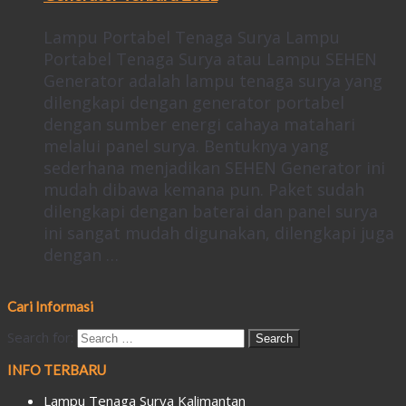
Lampu Portabel Tenaga Surya Lampu
Portabel Tenaga Surya atau Lampu SEHEN
Generator adalah lampu tenaga surya yang
dilengkapi dengan generator portabel
dengan sumber energi cahaya matahari
melalui panel surya. Bentuknya yang
sederhana menjadikan SEHEN Generator ini
mudah dibawa kemana pun. Paket sudah
dilengkapi dengan baterai dan panel surya
ini sangat mudah digunakan, dilengkapi juga
dengan …
Cari Informasi
Search for:
INFO TERBARU
Lampu Tenaga Surya Kalimantan