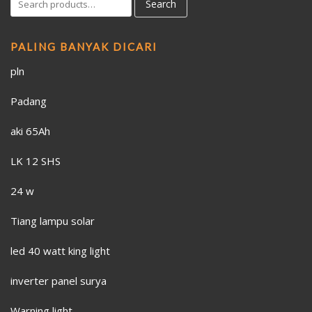
Search
for:
PALING BANYAK DICARI
pln
Padang
aki 65Ah
LK 12 SHS
24 w
Tiang lampu solar
led 40 watt king light
inverter panel surya
Warning light