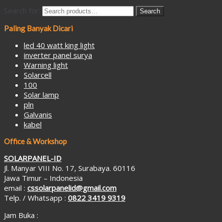
Search for:
Search
Paling Banyak Dicari
led 40 watt king light
inverter panel surya
Warning light
Solarcell
100
Solar lamp
pln
Galvanis
kabel
Office & Workshop
SOLARPANEL-ID
Jl. Manyar VIII No. 17, Surabaya. 60116
Jawa Timur – Indonesia
email :
cssolarpanelid@gmail.com
Telp. / Whatsapp :
0822 3419 9319
Jam Buka :