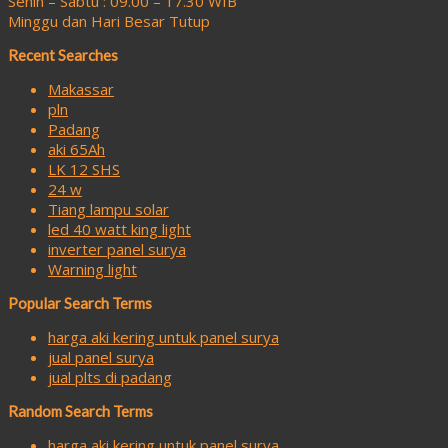
Senin – Sabtu : 09.00 – 17.30 WIB
Minggu dan Hari Besar Tutup
Recent Searches
Makassar
pln
Padang
aki 65Ah
LK 12 SHS
24 w
Tiang lampu solar
led 40 watt king light
inverter panel surya
Warning light
Popular Search Terms
harga aki kering untuk panel surya
jual panel surya
jual plts di padang
Random Search Terms
harga aki kering untuk panel surya