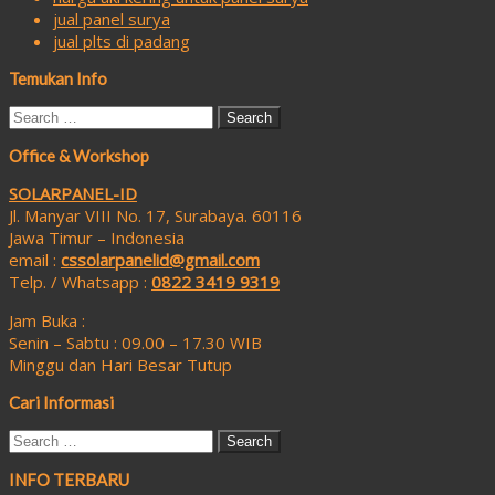
jual panel surya
jual plts di padang
Temukan Info
Search
for:
Office & Workshop
SOLARPANEL-ID
Jl. Manyar VIII No. 17, Surabaya. 60116
Jawa Timur – Indonesia
email :
cssolarpanelid@gmail.com
Telp. / Whatsapp :
0822 3419 9319
Jam Buka :
Senin – Sabtu : 09.00 – 17.30 WIB
Minggu dan Hari Besar Tutup
Cari Informasi
Search
for:
INFO TERBARU