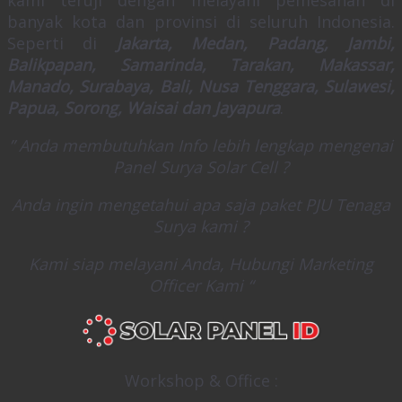
banyak kota dan provinsi di seluruh Indonesia.
Seperti di
Jakarta, Medan, Padang, Jambi,
Balikpapan, Samarinda, Tarakan, Makassar,
Manado, Surabaya, Bali, Nusa Tenggara, Sulawesi,
Papua, Sorong, Waisai dan Jayapura
.
” Anda membutuhkan Info lebih lengkap mengenai
Panel Surya Solar Cell ?
Anda ingin mengetahui apa saja paket PJU Tenaga
Surya kami ?
Kami siap melayani Anda, Hubungi Marketing
Officer Kami “
Workshop & Office :