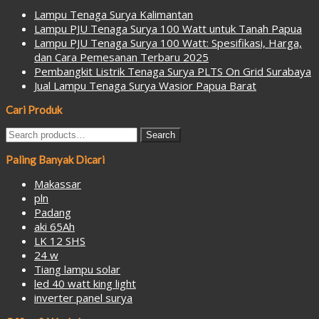
Lampu Tenaga Surya Kalimantan
Lampu PJU Tenaga Surya 100 Watt untuk Tanah Papua
Lampu PJU Tenaga Surya 100 Watt: Spesifikasi, Harga,
dan Cara Pemesanan Terbaru 2025
Pembangkit Listrik Tenaga Surya PLTS On Grid Surabaya
Jual Lampu Tenaga Surya Wasior Papua Barat
Cari Produk
Search
Search
for:
Paling Banyak Dicari
Makassar
pln
Padang
aki 65Ah
LK 12 SHS
24 w
Tiang lampu solar
led 40 watt king light
inverter panel surya