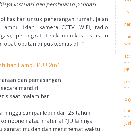
biaya instalasi dan pembuatan pondasi
LK
aplikasikan untuk penerangan rumah, jalan
har
lampu iklan, kamera CCTV, WiFi, radio
gasi, perangkat telekomunikasi, stasiun
Lam
n obat-obatan di puskesmas dll “
wa
10
ebihan Lampu PJU 2in1
pju
haraan dan pemasangan
pln
 secara mandiri
tis saat malam hari
PO
har
a hingga sampai lebih dari 25 tahun
omponen atau material PJU lainnya
jua
mpu sangat mudah dan menghemat waktu