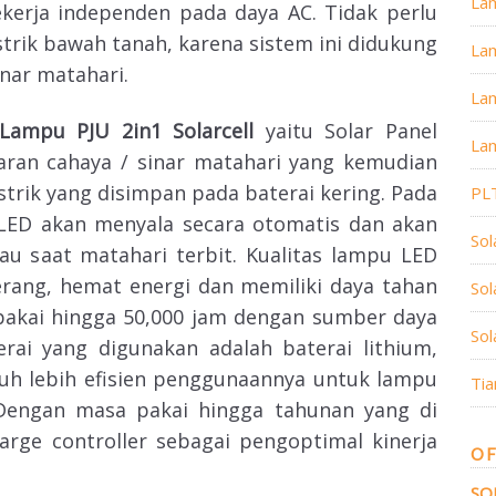
La
kerja independen pada daya AC. Tidak perlu
strik bawah tanah, karena sistem ini didukung
La
nar matahari.
Lam
Lampu PJU 2in1 Solarcell
yaitu Solar Panel
Lam
ran cahaya / sinar matahari yang kemudian
strik yang disimpan pada baterai kering. Pada
PL
LED akan menyala secara otomatis dan akan
Sol
u saat matahari terbit. Kualitas lampu LED
rang, hemat energi dan memiliki daya tahan
So
akai hingga 50,000 jam dengan sumber daya
Sol
terai yang digunakan adalah baterai lithium,
auh lebih efisien penggunaannya untuk lampu
Tia
 Dengan masa pakai hingga tahunan yang di
arge controller sebagai pengoptimal kinerja
OF
SO