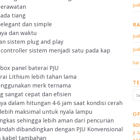
jua
perawatan
ada tiang
elegant dan simple
R
aya dan waktu
jua
an sistem plug and play
jua
n controller sistem menjadi satu pada kap
har
ox panel baterai PJU
rai Lithium lebih tahan lama
TE
nggunakan merk ternama
g sangat cepat dan efisien
nya dalam hitungan 4-6 jam saat kondisi cerah
lebih maksimal untuk nyala lampu
OF
ingkas sehingga lebih aman dari pencurian
SO
indah dibandingkan dengan PJU Konvensional
Jl.
 kabel tambahan