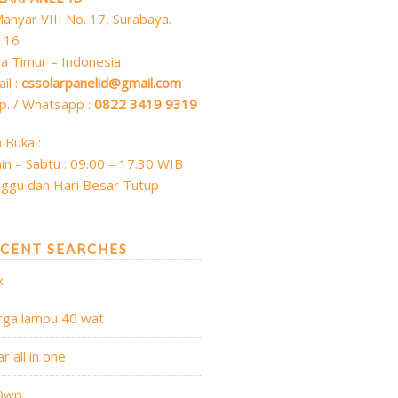
 Manyar VIII No. 17, Surabaya.
116
a Timur – Indonesia
il :
cssolarpanelid@gmail.com
p. / Whatsapp :
0822 3419 9319
 Buka :
in – Sabtu : 09.00 – 17.30 WIB
ggu dan Hari Besar Tutup
CENT SEARCHES
x
rga lampu 40 wat
ar all in one
0wp