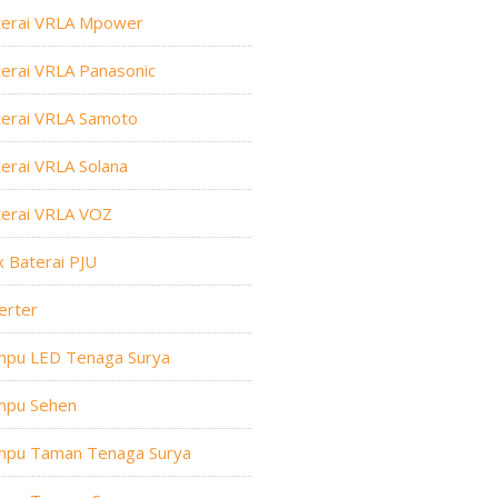
terai VRLA Mpower
erai VRLA Panasonic
terai VRLA Samoto
erai VRLA Solana
terai VRLA VOZ
 Baterai PJU
erter
mpu LED Tenaga Surya
mpu Sehen
mpu Taman Tenaga Surya