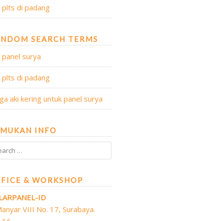
l plts di padang
ANDOM SEARCH TERMS
l panel surya
l plts di padang
ga aki kering untuk panel surya
MUKAN INFO
FICE & WORKSHOP
LARPANEL-ID
 Manyar VIII No. 17, Surabaya.