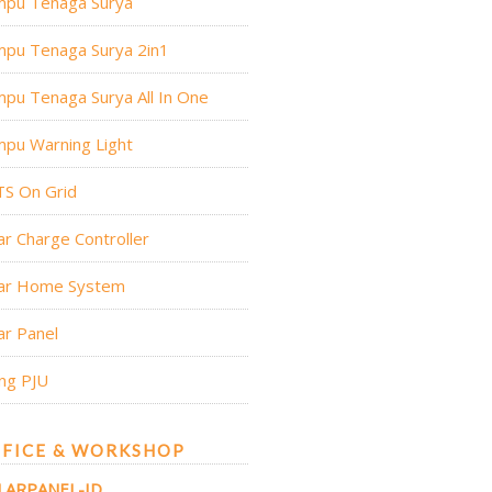
mpu Tenaga Surya
mpu Tenaga Surya 2in1
pu Tenaga Surya All In One
pu Warning Light
TS On Grid
ar Charge Controller
lar Home System
ar Panel
ng PJU
FICE & WORKSHOP
LARPANEL-ID