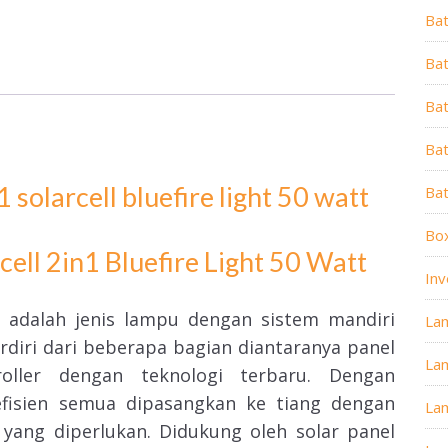
Ba
Bat
Ba
Bat
Ba
Box
ell 2in1 Bluefire Light 50 Watt
Inv
adalah jenis lampu dengan sistem mandiri
La
erdiri dari beberapa bagian diantaranya panel
La
roller dengan teknologi terbaru. Dengan
efisien semua dipasangkan ke tiang dengan
La
yang diperlukan. Didukung oleh solar panel