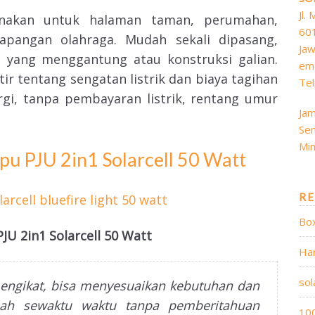
Jl.
nakan untuk halaman taman, perumahan,
60
pangan olahraga. Mudah sekali dipasang,
Jaw
l yang menggantung atau konstruksi galian.
ema
ir tentang sengatan listrik dan biaya tagihan
Tel
rgi, tanpa pembayaran listrik, rentang umur
Jam
Sen
Min
mpu PJU 2in1 Solarcell 50 Watt
RE
Bo
U 2in1 Solarcell 50 Watt
Ha
sol
mengikat, bisa menyesuaikan kebutuhan dan
ubah sewaktu waktu tanpa pemberitahuan
10