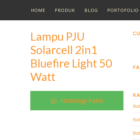
HOME
PRODUK
BLOG
PORTOFOLIO
Lampu PJU
CU
Solarcell 2in1
Bluefire Light 50
FA
Watt
K
Hubungi Kami
Bat
Bat
Bat