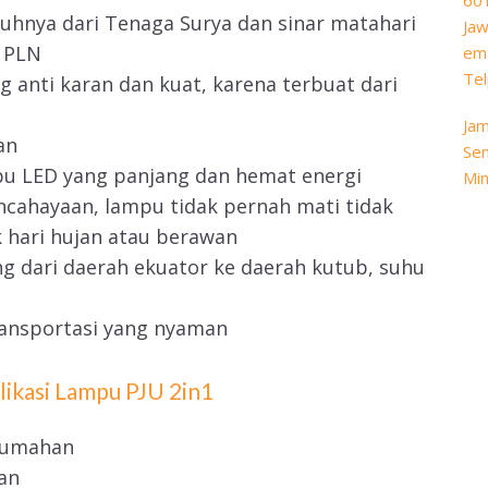
60
uhnya dari Tenaga Surya dan sinar matahari
Jaw
k PLN
ema
Tel
 anti karan dan kuat, karena terbuat dari
Jam
an
Sen
pu LED yang panjang dan hemat energi
Min
cahayaan, lampu tidak pernah mati tidak
 hari hujan atau berawan
 dari daerah ekuator ke daerah kutub, suhu
transportasi yang nyaman
likasi Lampu PJU 2in1
rumahan
an