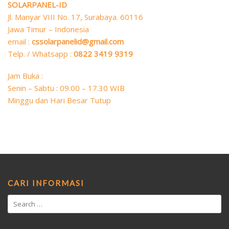
SOLARPANEL-ID
Jl. Manyar VIII No. 17, Surabaya. 60116
Jawa Timur – Indonesia
email :
cssolarpanelid@gmail.com
Telp. / Whatsapp :
0822 3419 9319
Jam Buka :
Senin – Sabtu : 09.00 – 17.30 WIB
Minggu dan Hari Besar Tutup
CARI INFORMASI