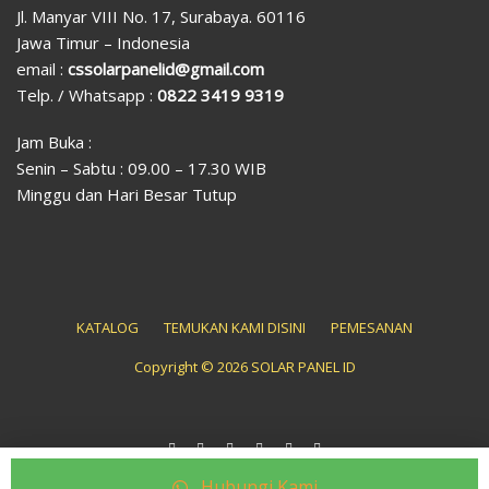
Jl. Manyar VIII No. 17, Surabaya. 60116
Jawa Timur – Indonesia
email :
cssolarpanelid@gmail.com
Telp. / Whatsapp :
0822 3419 9319
Jam Buka :
Senin – Sabtu : 09.00 – 17.30 WIB
Minggu dan Hari Besar Tutup
KATALOG
TEMUKAN KAMI DISINI
PEMESANAN
Copyright © 2026 SOLAR PANEL ID
Hubungi Kami
Copyright © 2014 Solarpanel-id.com. All Right Reserved.