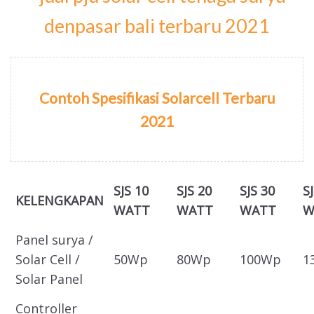
Contoh Spesifikasi Solarcell Terbaru
2021
SJS 10
SJS 20
SJS 30
S
KELENGKAPAN
WATT
WATT
WATT
W
Panel surya /
Solar Cell /
50Wp
80Wp
100Wp
1
Solar Panel
Controller