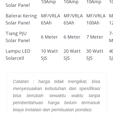
10Amp
10Amp
10Amp
1
Solar Panel
Baterai Kering
MF/VRLA
MF/VRLA
MF/VRLA
M
Solar Panel
65Ah
65Ah
100Ah
1
Tiang PJU
7
6 Meter
6 Meter
7 Meter
Solar Panel
M
Lampu LED
10 Watt
20 Watt
30 Watt
4
Solarcell
SJS
SJS
SJS
S
Catatan : harga tidak mengikat, bisa
menyesuaikan kebutuhan dan spesifikasi
bisa berubah sewaktu waktu tanpa
pemberitahuan
harga belum termasuk
biaya instalasi dan pembuatan pondasi.