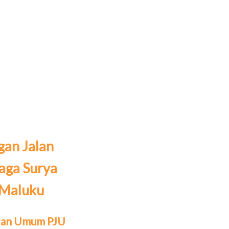
gan Jalan
ga Surya
 Maluku
alan Umum PJU