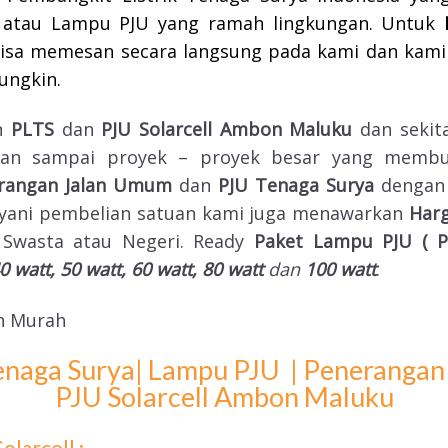
 atau Lampu PJU yang ramah lingkungan. Untuk
bisa memesan secara langsung pada kami dan kami
ungkin.
an
PLTS
dan
PJU Solarcell Ambon Maluku
dan seki
 dan sampai proyek – proyek besar yang membu
rangan Jalan Umum
dan
PJU Tenaga Surya
dengan 
layani pembelian satuan kami juga menawarkan
Har
 Swasta atau Negeri. Ready
Paket Lampu PJU ( 
0 watt, 50 watt, 60 watt, 80 watt
dan
100 watt
.
Tenaga Surya| Lampu PJU
| Penerangan
PJU Solarcell Ambon Maluku
larcell :