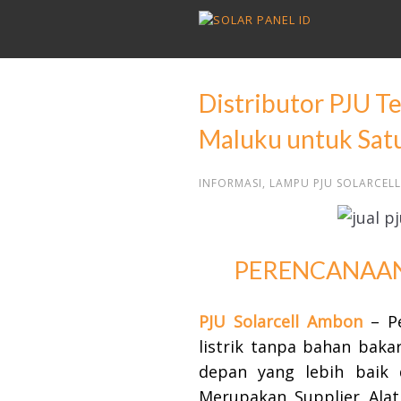
Distributor PJU Te
Maluku untuk Sat
INFORMASI
,
LAMPU PJU SOLARCELL
PERENCANAAN 
PJU Solarcell Ambon
– P
listrik tanpa bahan baka
depan yang lebih baik
Merupakan Supplier Alat