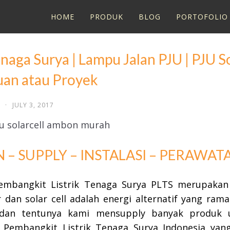
HOME
PRODUK
BLOG
PORTOFOLIO
naga Surya | Lampu Jalan PJU | PJU 
uan atau Proyek
·
JULY 3, 2017
– SUPPLY – INSTALASI – PERAWATAN
embangkit Listrik Tenaga Surya PLTS merupakan
r dan solar cell adalah energi alternatif yang ra
 dan tentunya kami mensupply banyak produk u
 Pembangkit Listrik Tenaga Surya Indonesia ya