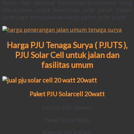
Surya dan menjual komponen-komponen yang
dibutuhkan untuk keperluan solar panel. Selain
kami juga menyediakan harga paket solar panel.
Harga PJU Tenaga Surya ( PJUTS ),
PJU Solar Cell untuk jalan dan
fasilitas umum
Paket PJU Solarcell 20watt
Lampu LED 20watt
Panel Surya 80wp
Baterai VRLA 65Ah