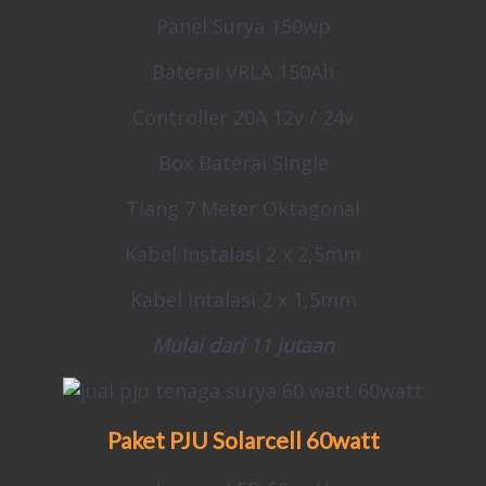
Panel Surya 150wp
Baterai VRLA 150Ah
Controller 20A 12v / 24v
Box Baterai Single
Tiang 7 Meter Oktagonal
Kabel Instalasi 2 x 2,5mm
Kabel Intalasi 2 x 1,5mm
Mulai dari 11 jutaan
Paket PJU Solarcell
60watt