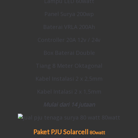
Lampu LED 60watt
Panel Surya 200wp
Baterai VRLA 200Ah
Controller 20A 12v / 24v
Box Baterai Double
Tiang 8 Meter Oktagonal
Kabel Instalasi 2 x 2,5mm
Kabel Intalasi 2 x 1,5mm
Mulai dari 14 jutaan
Paket PJU Solarcell
80watt