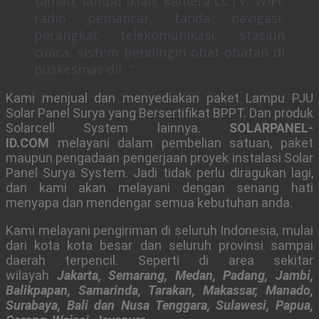
taman, lampu iklan, kamera CCTV, WiFi,
radio pemancar, tanda navigasi,
perangkat telekomunikasi, stasiun
cuaca, sistem pendingin obat-obatan di
puskesmas dll “
Kami menjual dan menyediakan paket Lampu PJU
Solar Panel Surya yang Bersertifikat BPPT. Dan produk
Solarcell System lainnya.
SOLARPANEL-
ID.COM
melayani dalam pembelian satuan, paket
maupun pengadaan pengerjaan proyek instalasi Solar
Panel Surya System. Jadi tidak perlu diragukan lagi,
dan kami akan melayani dengan senang hati
menyapa dan mendengar semua kebutuhan anda.
Kami melayani pengiriman di seluruh Indonesia, mulai
dari kota kota besar dan seluruh provinsi sampai
daerah terpencil. Seperti di area sekitar
wilayah
Jakarta, Semarang, Medan, Padang, Jambi,
Balikpapan, Samarinda, Tarakan, Makassar, Manado,
Surabaya, Bali dan Nusa Tenggara, Sulawesi, Papua,