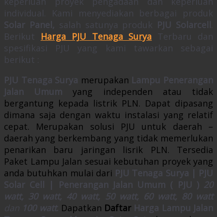
keperluan proyek pengadaan dan keperluan
individual. Kami menyediakan berbagai produk
Solar Panel,
salah satunya produk
PJU Solarcell
.
Berikut
Harga PJU Tenaga Surya
Terbaru dan
spesifikasi PJU yang kami tawarkan sebagai
berikut :
PJU Tenaga Surya
merupakan
Lampu Penerangan
Jalan Umum
yang independen atau tidak
bergantung kepada listrik PLN. Dapat dipasang
dimana saja dengan waktu instalasi yang relatif
cepat. Merupakan solusi PJU untuk daerah –
daerah yang berkembang yang tidak memerlukan
penarikan baru jaringan lisrik PLN. Tersedia
Paket Lampu Jalan sesuai kebutuhan proyek yang
anda butuhkan mulai dari
PJU Tenaga Surya | PJU
Solar Cell | Penerangan Jalan Umum ( PJU )
20
watt, 30 watt, 40 watt, 50 watt, 60 watt, 80 watt
dan
100 watt
.
Dapatkan
Daftar
Harga Lampu Jalan