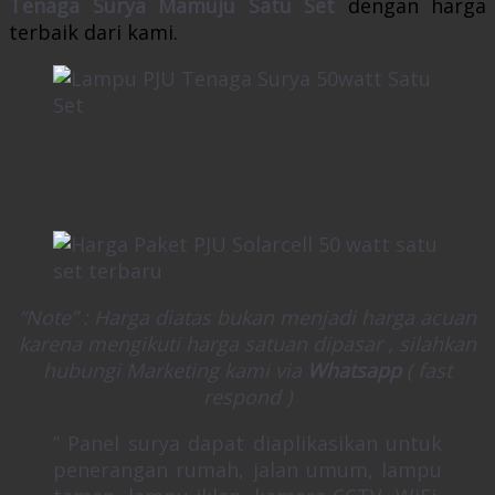
Tenaga Surya Mamuju
Satu Set
dengan harga
terbaik dari kami.
“Note” : Harga diatas bukan menjadi harga acuan
karena mengikuti harga satuan dipasar , silahkan
hubungi Marketing kami via
Whatsapp
( fast
respond )
” Panel surya dapat diaplikasikan untuk
penerangan rumah, jalan umum, lampu