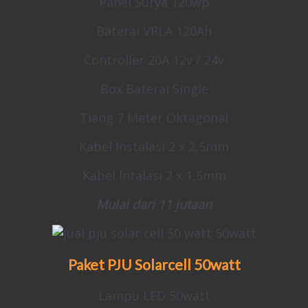
Panel Surya 120wp
Baterai VRLA 120Ah
Controller 20A 12v / 24v
Box Baterai Single
Tiang 7 Meter Oktagonal
Kabel Instalasi 2 x 2,5mm
Kabel Intalasi 2 x 1,5mm
Mulai dari 11 jutaan
Paket PJU Solarcell
50watt
Lampu LED 50watt