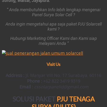
Sorong, Waisai, Jayapura.
” Anda membutuhkan Info lebih lengkap mengenai
Panel Surya Solar Cell ?
Anda ingin mengetahui apa saja paket PJU Solarcell
kami ?
Hubungi Marketing Officer Kami dan Kami siap
melayani Anda “
Visit Us
Address :
Jl. Manyar VIII No. 17 Surabaya. 60116
Phone :
+62 822 3419 9319
Email :
cssolarpanelid@gmail.com
SOLUSI PAKET
PJU TENAGA
SURYA (PJUTS)