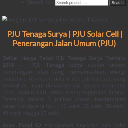
Search for:
PJU Tenaga Surya | PJU Solar Cell |
Penerangan Jalan Umum (PJU)
Daftar Harga Paket PJU Tenaga Surya Terbaru
2018 – PJU Tenaga surya
adalah sistem
penerangan jalan yang memanfaatkan energi
matahari, disimpan dalam sebuah baterai, yang
kemudian akan dimanfaatkan secara otomatis
pada malam hari untuk membangkitkan lampu.
Tersedia dalam 5 pilihan paket berdasarkan
besarnya daya lampu : 10 watt, 20 watt, 30 watt,
40 watt hingga 50 watt.
Solar Panel ID
merupakan importir dan toko