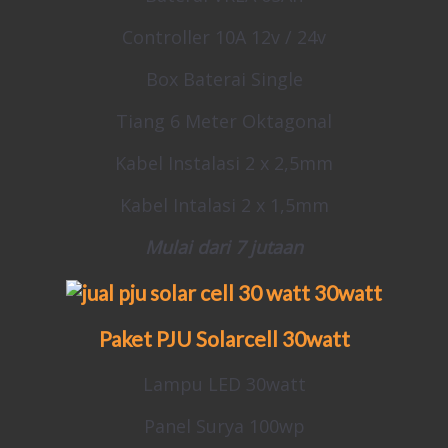
Controller 10A 12v / 24v
Box Baterai Single
Tiang 6 Meter Oktagonal
Kabel Instalasi 2 x 2,5mm
Kabel Intalasi 2 x 1,5mm
Mulai dari 7 jutaan
Paket PJU Solarcell
30watt
Lampu LED 30watt
Panel Surya 100wp