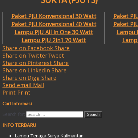
Paket PJU Konvensional 30 Watt
Paket PJ
Paket PJU Konvensional 40 Watt
Paket PJ
Lampu PJU All In One 30 Watt
Lampu P
Lampu PJU 2in1 70 Watt
Lampu
Share on Facebook
Share
Share on Twitter
Tweet
Share on Pinterest
Share
Share on LinkedIn
Share
Share on Digg
Share
Send email
Mail
Print
Print
Cari Informasi
Search for:
INFO TERBARU
Lampu Tenaga Surya Kalimantan