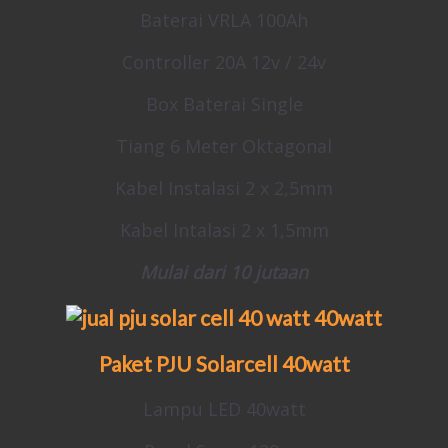
Baterai VRLA 100Ah
Controller 20A 12v / 24v
Box Baterai Single
Tiang 6 Meter Oktagonal
Kabel Instalasi 2 x 2,5mm
Kabel Intalasi 2 x 1,5mm
Mulai dari 10 jutaan
Paket PJU Solarcell
40watt
Lampu LED 40watt