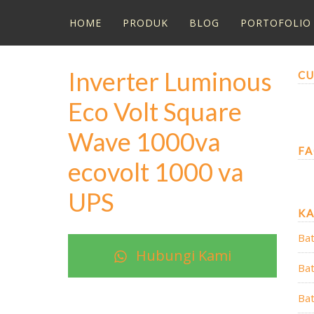
HOME
PRODUK
BLOG
PORTOFOLIO
Inverter Luminous
CU
Eco Volt Square
Wave 1000va
FA
ecovolt 1000 va
UPS
K
Bat
Hubungi Kami
Bat
Bat