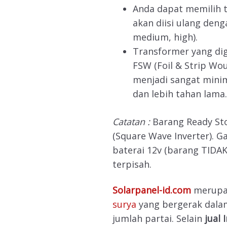
Anda dapat memilih ti
akan diisi ulang den
medium, high).
Transformer yang di
FSW (Foil & Strip Wou
menjadi sangat minim
dan lebih tahan lama.
Catatan :
Barang Ready Sto
(Square Wave Inverter). 
baterai 12v (barang TIDA
terpisah.
Solarpanel-id.com
merup
surya
yang bergerak dala
jumlah partai. Selain
jual