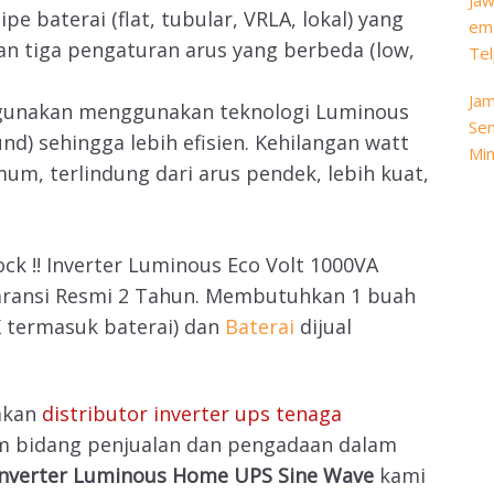
Jaw
pe baterai (flat, tubular, VRLA, lokal) yang
ema
gan tiga pengaturan arus yang berbeda (low,
Tel
Jam
gunakan menggunakan teknologi Luminous
Sen
nd) sehingga lebih efisien. Kehilangan watt
Min
um, terlindung dari arus pendek, lebih kuat,
ck !! Inverter Luminous Eco Volt 1000VA
Garansi Resmi 2 Tahun. Membutuhkan 1 buah
K termasuk baterai) dan
Baterai
dijual
akan
distributor inverter ups tenaga
m bidang penjualan dan pengadaan dalam
 Inverter Luminous Home UPS Sine Wave
kami