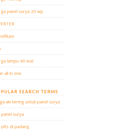
ga panel surya 20 wp
VERTER
sifikasi
x
rga lampu 40 wat
ar all in one
PULAR SEARCH TERMS
ga aki kering untuk panel surya
l panel surya
l plts di padang