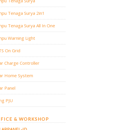
mpu Tenaga Surya
mpu Tenaga Surya 2in1
pu Tenaga Surya All In One
pu Warning Light
TS On Grid
ar Charge Controller
lar Home System
ar Panel
ng PJU
FICE & WORKSHOP
LARPANEL-ID