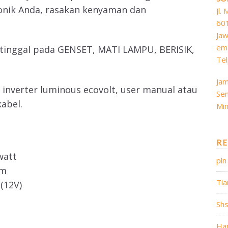
onik Anda, rasakan kenyaman dan
Jl.
60
Jaw
ema
tinggal pada GENSET, MATI LAMPU, BERISIK,
Tel
Jam
 inverter luminous ecovolt, user manual atau
Sen
abel.
Min
RE
watt
pln
cm
Tia
 (12V)
Sh
Ha