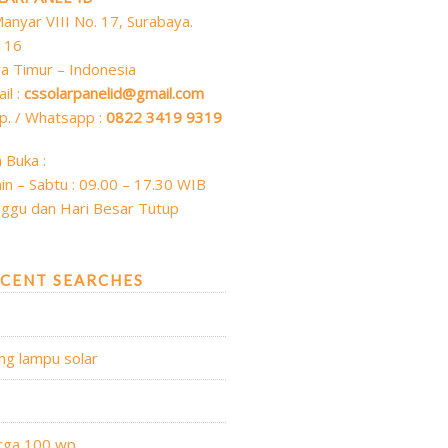
 Manyar VIII No. 17, Surabaya.
116
a Timur – Indonesia
il :
cssolarpanelid@gmail.com
p. / Whatsapp :
0822 3419 9319
 Buka :
in – Sabtu : 09.00 – 17.30 WIB
ggu dan Hari Besar Tutup
CENT SEARCHES
ng lampu solar
s
rga 100 wp