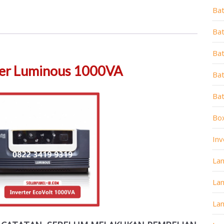
Ba
Bat
Ba
ter Luminous 1000VA
Bat
Ba
Box
Inv
La
La
La