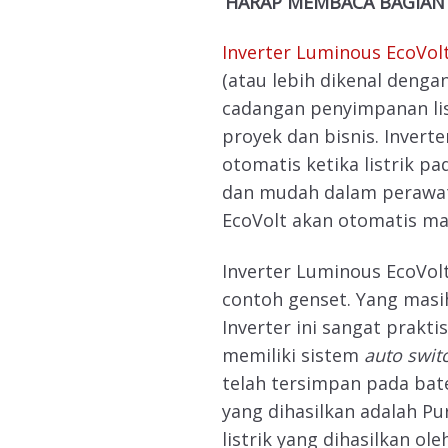
HARAP MEMBACA BAGIAN
Inverter
Luminous
EcoVol
(atau lebih dikenal denga
cadangan penyimpanan lis
proyek dan bisnis. Invert
otomatis ketika listrik pa
dan mudah dalam perawata
EcoVolt akan otomatis ma
Inverter Luminous EcoVolt
contoh genset. Yang mas
Inverter ini sangat prakti
memiliki sistem
auto swit
telah tersimpan pada bat
yang dihasilkan adalah P
listrik yang dihasilkan ole