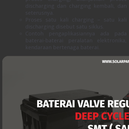
discharging dan charging kembali, dan
seterusnya.
Proses satu kali charging – satu kali
discharging disebut satu siklus.
Contoh pengaplikasiannya ada pada
baterai-baterai peralatan elektronika,
kendaraan bertenaga baterai.