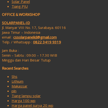
Solar Panel
Tiang PJU
OFFICE & WORKSHOP
SOLARPANEL-ID
Jl. Manyar VIII No. 17, Surabaya. 60116
Jawa Timur – Indonesia
email :
cssolarpanelid@gmail.com
Telp. / Whatsapp :
0822 3419 9319
Jam Buka :
Senin – Sabtu : 09.00 – 17.30 WIB
Minggu dan Hari Besar Tutup
Recent Searches
Shs
Lithium
Makassar
pln
Tiang lampu solar
Harga 100 wp
Harga panel surya 20 wp