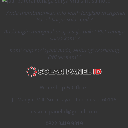
” Anda membutuhkan Info lebih lengkap mengenai
Panel Surya Solar Cell ?
Anda ingin mengetahui apa saja paket PJU Tenaga
Surya kami ?
Kami siap melayani Anda, Hubungi Marketing
Officer Kami “
Workshop & Office :
Jl. Manyar VIII, Surabaya – Indonesia. 60116
cssolarpanelid@gmail.com
0822 3419 9319