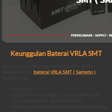
Keunggulan Baterai VRLA SMT
Banyak sekali keunggulan yang akan Anda
dapatkan dari
baterai VRLA SMT ( Samoto )
diantaranya :
Ekonomis
dengan kinerja tinggi, umur panjang dan
biaya perawatan terendah untuk
menawarkan konsumen produk yang paling