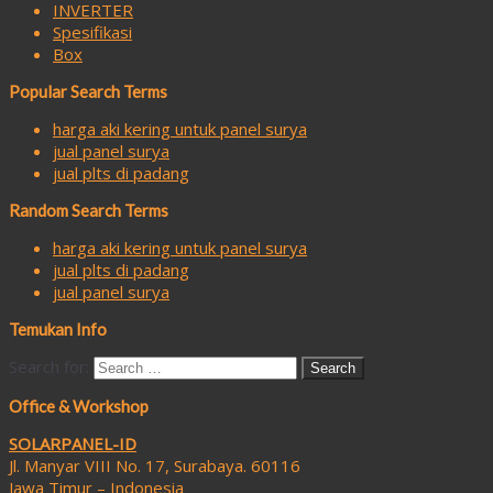
INVERTER
Spesifikasi
Box
Popular Search Terms
harga aki kering untuk panel surya
jual panel surya
jual plts di padang
Random Search Terms
harga aki kering untuk panel surya
jual plts di padang
jual panel surya
Temukan Info
Search for:
Office & Workshop
SOLARPANEL-ID
Jl. Manyar VIII No. 17, Surabaya. 60116
Jawa Timur – Indonesia