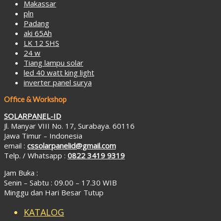
Makassar
pln
Padang
aki 65Ah
LK 12 SHS
24 w
Tiang lampu solar
led 40 watt king light
inverter panel surya
Office & Workshop
SOLARPANEL-ID
Jl. Manyar VIII No. 17, Surabaya. 60116
Jawa Timur – Indonesia
email :
cssolarpanelid@gmail.com
Telp. / Whatsapp :
0822 3419 9319
Jam Buka :
Senin – Sabtu : 09.00 – 17.30 WIB
Minggu dan Hari Besar Tutup
KATALOG