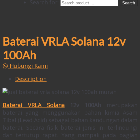
Search for:
Baterai VRLA Solana 12v
100Ah
Hubungi Kami
Description
Baterai VRLA Solana
12v 100Ah
merupakan
baterai yang menggunakan bahan kimia Asam
Tibal (Lead Acid) sebagai bahan kandungan dalam
baterai. Secara fisik baterai jenis ini terlindungi
dan tertutup rapat. Yang nampak pada bagian