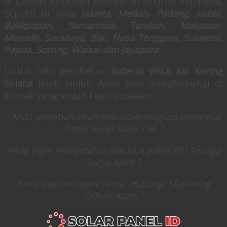
di banyak kota dan provinsi di seluruh Indonesia.
Seperti di kota
Jakarta, Medan, Padang, Jambi,
Balikpapan, Samarinda, Tarakan, Makassar,
Manado, Surabaya, Bali, Nusa Tenggara, Sulawesi,
Papua, Sorong, Waisai dan Jayapura
.
Untuk info pembelian
Baterai VRLA
Aki Kering
Solana
lebih lanjut, Anda bisa menghubungi di
kontak yang sudah kami sediakan.
” Anda membutuhkan Info lebih lengkap mengenai
Panel Surya Solar Cell ?
Anda ingin mengetahui apa saja paket PJU Tenaga
Surya kami ?
Kami siap melayani Anda, Hubungi Marketing
Officer Kami “