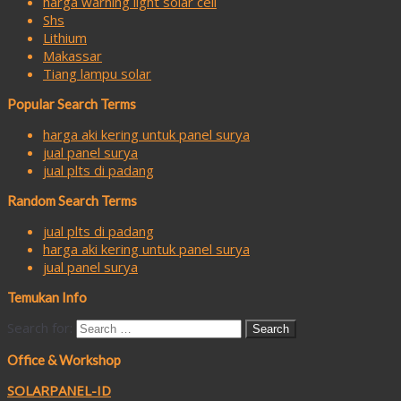
harga warning light solar cell
Shs
Lithium
Makassar
Tiang lampu solar
Popular Search Terms
harga aki kering untuk panel surya
jual panel surya
jual plts di padang
Random Search Terms
jual plts di padang
harga aki kering untuk panel surya
jual panel surya
Temukan Info
Search for:
Office & Workshop
SOLARPANEL-ID