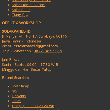
Solar Home System
Solar Panel
Tiang PJU
OFFICE & WORKSHOP
SOLARPANEL-ID
Jl. Manyar VIII No. 17, Surabaya. 60116
Jawa Timur – Indonesia
email :
cssolarpanelid@gmail.com
Telp. / Whatsapp :
0822 3419 9319
Jam Buka :
Senin – Sabtu : 09.00 – 17.30 WIB
Minggu dan Hari Besar Tutup
Recent Searches
Solar lamp
pln
Galvanis
kabel
Harga panel surya 20 wp