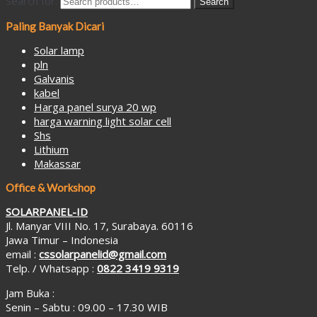
Search for:
Search
Paling Banyak Dicari
Solar lamp
pln
Galvanis
kabel
Harga panel surya 20 wp
harga warning light solar cell
Shs
Lithium
Makassar
Office & Workshop
SOLARPANEL-ID
Jl. Manyar VIII No. 17, Surabaya. 60116
Jawa Timur – Indonesia
email :
cssolarpanelid@gmail.com
Telp. / Whatsapp :
0822 3419 9319
Jam Buka :
Senin – Sabtu : 09.00 – 17.30 WIB