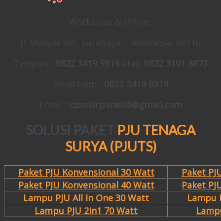
Workshop & Office :
Jl. Manyar VIII, Surabaya – Indonesia. 60116
Telepon :
0822 3419 9319
atau
0822 3101 8873
Whatsapp :
0822 3419 9319
Email :
cssolarpanelid@gmail.com
SOLUSI PAKET
PJU TENAGA
SURYA (PJUTS)
Paket PJU Konvensional 30 Watt
Paket PJ
Paket PJU Konvensional 40 Watt
Paket PJ
Lampu PJU All In One 30 Watt
Lampu P
Lampu PJU 2in1 70 Watt
Lampu